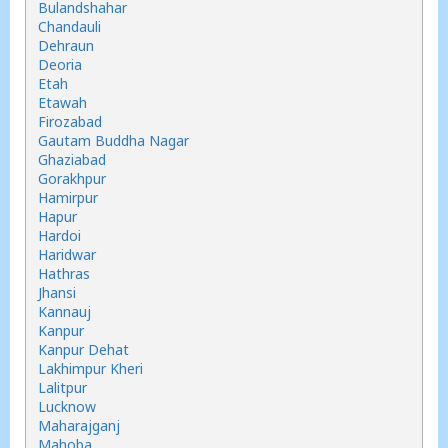
Bulandshahar
Chandauli
Dehraun
Deoria
Etah
Etawah
Firozabad
Gautam Buddha Nagar
Ghaziabad
Gorakhpur
Hamirpur
Hapur
Hardoi
Haridwar
Hathras
Jhansi
Kannauj
Kanpur
Kanpur Dehat
Lakhimpur Kheri
Lalitpur
Lucknow
Maharajganj
Mahoba