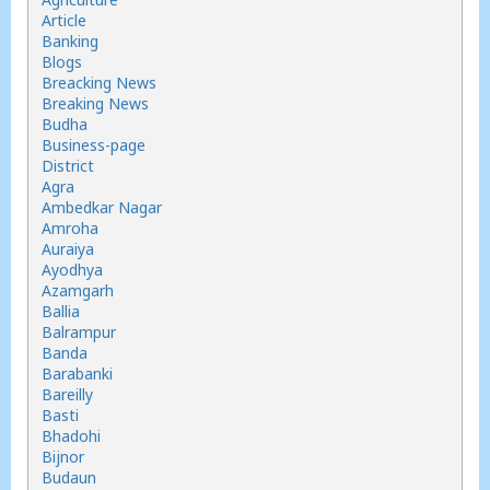
Article
Banking
Blogs
Breacking News
Breaking News
Budha
Business-page
District
Agra
Ambedkar Nagar
Amroha
Auraiya
Ayodhya
Azamgarh
Ballia
Balrampur
Banda
Barabanki
Bareilly
Basti
Bhadohi
Bijnor
Budaun