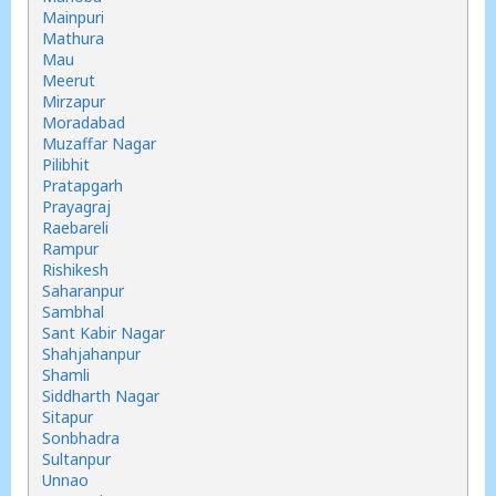
Mainpuri
Mathura
Mau
Meerut
Mirzapur
Moradabad
Muzaffar Nagar
Pilibhit
Pratapgarh
Prayagraj
Raebareli
Rampur
Rishikesh
Saharanpur
Sambhal
Sant Kabir Nagar
Shahjahanpur
Shamli
Siddharth Nagar
Sitapur
Sonbhadra
Sultanpur
Unnao