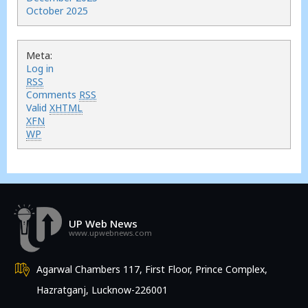
October 2025
Meta:
Log in
RSS
Comments
RSS
Valid
XHTML
XFN
WP
UP Web News
www.upwebnews.com
Agarwal Chambers 117, First Floor, Prince Complex,
Hazratganj, Lucknow-226001