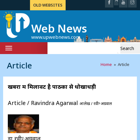
OLD WEBSITES
Web News
www.upwebnews.com
Search
Toggle
for:
navigation
Article
Home
» Article
खबरों में मिलावट है पाठकों से धोखाधड़ी
Article / Ravindra Agarwal
आलेख / रवीन्द्र अग्रवाल
डा रवीन्द्र अग्रवाल,