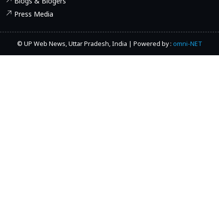
Blogs & Blogers
Press Media
© UP Web News, Uttar Pradesh, India | Powered by :
omni-NET