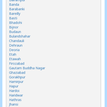
Banda
Barabanki
Bareilly
Basti
Bhadohi
Bijnor
Budaun
Bulandshahar
Chandauli
Dehraun
Deoria
Etah
Etawah
Firozabad
Gautam Buddha Nagar
Ghaziabad
Gorakhpur
Hamirpur
Hapur
Hardoi
Haridwar
Hathras
Jhansi