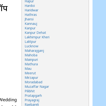
Hapur
शॉप
Hardoi
Haridwar
Hathras
Jhansi
Kannauj
Kanpur
Kanpur Dehat
Lakhimpur Kheri
Lalitpur
Lucknow
Maharajganj
Mahoba
Mainpuri
Mathura
Mau
Meerut
Mirzapur
Moradabad
Muzaffar Nagar
Pilibhit
Pratapgarh
ve Wedding
Prayagraj
Raebareli