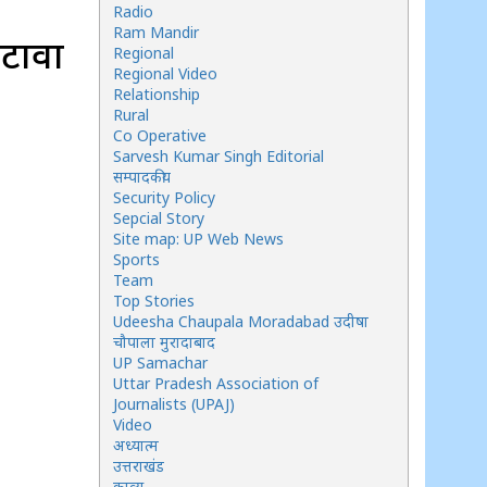
Radio
Ram Mandir
इटावा
Regional
Regional Video
Relationship
Rural
Co Operative
Sarvesh Kumar Singh Editorial
सम्पादकीय
Security Policy
Sepcial Story
Site map: UP Web News
Sports
Team
Top Stories
Udeesha Chaupala Moradabad उदीषा
चौपाला मुरादाबाद
UP Samachar
Uttar Pradesh Association of
Journalists (UPAJ)
Video
अध्यात्म
उत्तराखंड
काव्य