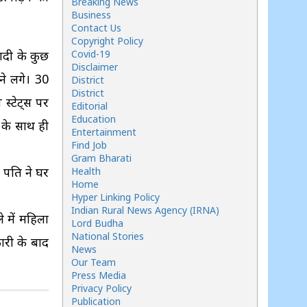
Breaking News
Business
Contact Us
Copyright Policy
शादी के कुछ
Covid-19
Disclaimer
ने लगे। 30
District
District
स्टेट्स पर
Editorial
Education
 के साथ ही
Entertainment
Find Job
Gram Bharati
 पति ने घर
Health
Home
Hyper Linking Policy
Indian Rural News Agency (IRNA)
 में महिला
Lord Budha
National Stories
ारी के बाद
News
Our Team
Press Media
Privacy Policy
Publication