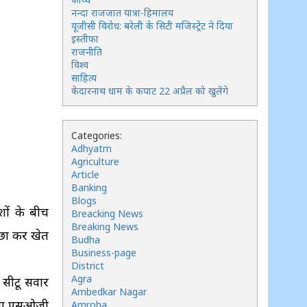
नन्दा राजजात यात्रा-हिमालय
यूजीसी विरोध: बरेली के सिटी मजिस्ट्रेट ने दिया
इस्तीफा
राजनीति
विश्व
साहित्य
केदारनाथ धाम के कपाट 22 अप्रैल को खुलेंगे
Categories:
Adhyatm
Agriculture
Article
Banking
Blogs
शों के बीच
Breacking News
Breaking News
ीछा कर खेत
Budha
Business-page
District
Agra
 सीटू सवार
Ambedkar Nagar
टावा एसओजी
Amroha