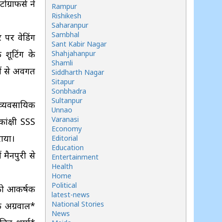
राफर्स ने
Rampur
Rishikesh
Saharanpur
Sambhal
र पर वेडिंग
Sant Kabir Nagar
 शूटिंग के
Shahjahanpur
Shamli
ों से अवगत
Siddharth Nagar
Sitapur
Sonbhadra
Sultanpur
ं व्यवसायिक
Unnao
Varanasi
ंक्षी SSS
Economy
राया।
Editorial
Education
मैनपुरी से
Entertainment
Health
Home
Political
 को आकर्षक
latest-news
National Stories
क अग्रवाल*
News