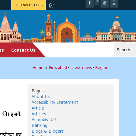
OLD WEBSITES
Search
es
Contact Us
for:
Home
»
Firozabad
•
latest-news
•
Regional
Pages:
About Us
Accessibility Statement
Article
री की। इसके
Articles
Asambly U.P.
Banking
Blogs & Blogers
त्पीड़न का