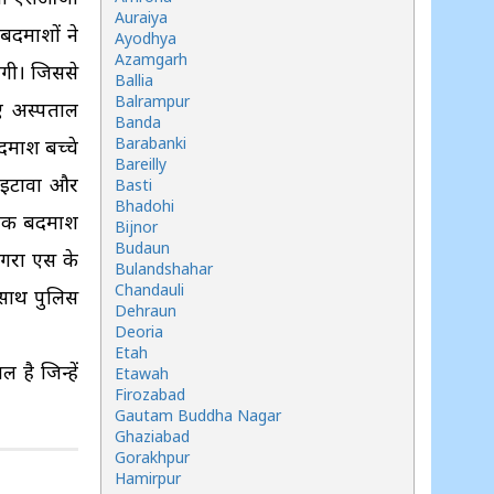
Auraiya
 बदमाशों ने
Ayodhya
Azamgarh
 लगी। जिससे
Ballia
Balrampur
ए अस्पताल
Banda
Barabanki
दमाश बच्चे
Bareilly
 इटावा और
Basti
Bhadohi
े एक बदमाश
Bijnor
Budaun
आगरा एस के
Bulandshahar
Chandauli
 साथ पुलिस
Dehraun
Deoria
Etah
है जिन्हें
Etawah
Firozabad
Gautam Buddha Nagar
Ghaziabad
Gorakhpur
Hamirpur