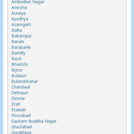
Ambedkar Nagar
Amroha
Auraiya
Ayodhya
Azamgarh
Ballia
Balrampur
Banda
Barabanki
Bareilly
Basti
Bhadohi
Bijnor
Budaun
Bulandshahar
Chandauli
Dehraun
Deoria
Etah
Etawah
Firozabad
Gautam Buddha Nagar
Ghaziabad
Gorakhpur