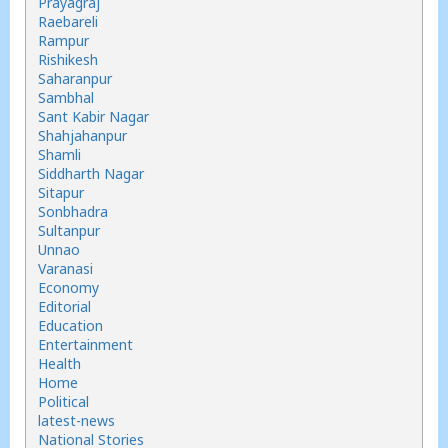
Prayagraj
Raebareli
Rampur
Rishikesh
Saharanpur
Sambhal
Sant Kabir Nagar
Shahjahanpur
Shamli
Siddharth Nagar
Sitapur
Sonbhadra
Sultanpur
Unnao
Varanasi
Economy
Editorial
Education
Entertainment
Health
Home
Political
latest-news
National Stories