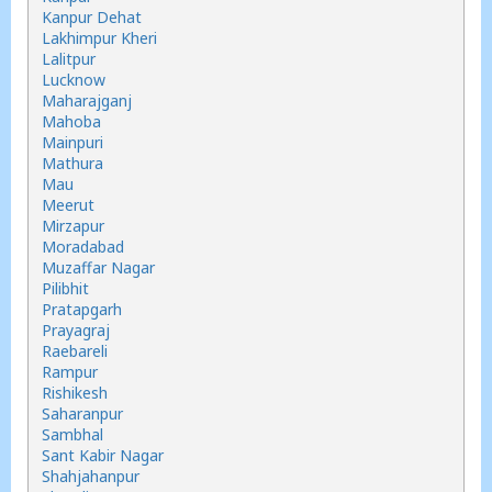
Kanpur Dehat
Lakhimpur Kheri
Lalitpur
Lucknow
Maharajganj
Mahoba
Mainpuri
Mathura
Mau
Meerut
Mirzapur
Moradabad
Muzaffar Nagar
Pilibhit
Pratapgarh
Prayagraj
Raebareli
Rampur
Rishikesh
Saharanpur
Sambhal
Sant Kabir Nagar
Shahjahanpur