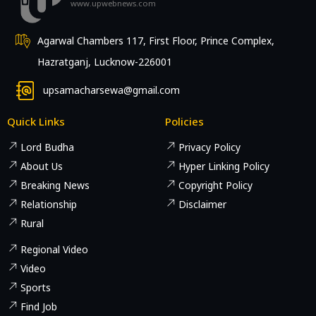
www.upwebnews.com
Agarwal Chambers 117, First Floor, Prince Complex,
Hazratganj, Lucknow-226001
upsamacharsewa@gmail.com
Quick Links
Policies
Lord Budha
Privacy Policy
About Us
Hyper Linking Policy
Breaking News
Copyright Policy
Relationship
Disclaimer
Rural
Regional Video
Video
Sports
Find Job