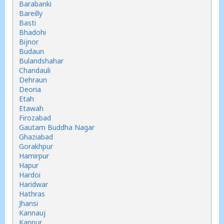
Barabanki
Bareilly
Basti
Bhadohi
Bijnor
Budaun
Bulandshahar
Chandauli
Dehraun
Deoria
Etah
Etawah
Firozabad
Gautam Buddha Nagar
Ghaziabad
Gorakhpur
Hamirpur
Hapur
Hardoi
Haridwar
Hathras
Jhansi
Kannauj
Kanpur