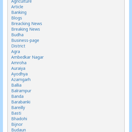
Agriculture
Article
Banking
Blogs
Breacking News
Breaking News
Budha
Business-page
District
Agra
Ambedkar Nagar
Amroha
Auraiya
Ayodhya
Azamgarh
Ballia
Balrampur
Banda
Barabanki
Bareilly
Basti
Bhadohi
Bijnor
Budaun