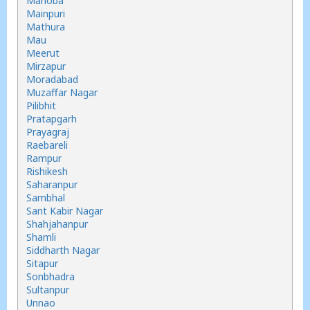
Mahoba
Mainpuri
Mathura
Mau
Meerut
Mirzapur
Moradabad
Muzaffar Nagar
Pilibhit
Pratapgarh
Prayagraj
Raebareli
Rampur
Rishikesh
Saharanpur
Sambhal
Sant Kabir Nagar
Shahjahanpur
Shamli
Siddharth Nagar
Sitapur
Sonbhadra
Sultanpur
Unnao