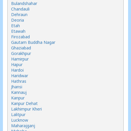
Bulandshahar
Chandauli
Dehraun
Deoria
Etah
Etawah
Firozabad
Gautam Buddha Nagar
Ghaziabad
Gorakhpur
Hamirpur
Hapur
Hardoi
Haridwar
Hathras
Jhansi
Kannauj
Kanpur
Kanpur Dehat
Lakhimpur Kheri
Lalitpur
Lucknow
Maharajganj