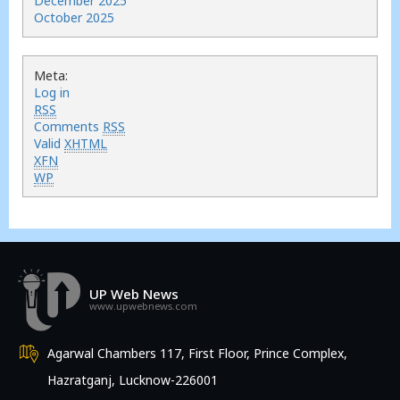
December 2025
October 2025
Meta:
Log in
RSS
Comments
RSS
Valid
XHTML
XFN
WP
UP Web News
www.upwebnews.com
Agarwal Chambers 117, First Floor, Prince Complex,
Hazratganj, Lucknow-226001