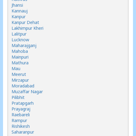
Jhansi
Kannauj
Kanpur
Kanpur Dehat
Lakhimpur Kheri
Lalitpur
Lucknow
Maharajganj
Mahoba
Mainpuri
Mathura
Mau
Meerut
Mirzapur
Moradabad
Muzaffar Nagar
Pilibhit
Pratapgarh
Prayagraj
Raebareli
Rampur
Rishikesh
Saharanpur