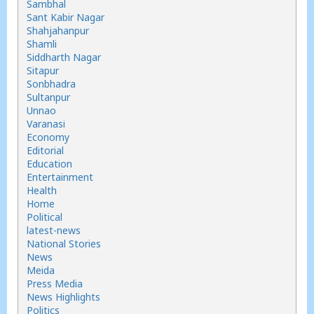
Sambhal
Sant Kabir Nagar
Shahjahanpur
Shamli
Siddharth Nagar
Sitapur
Sonbhadra
Sultanpur
Unnao
Varanasi
Economy
Editorial
Education
Entertainment
Health
Home
Political
latest-news
National Stories
News
Meida
Press Media
News Highlights
Politics