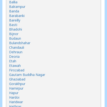
Ballia
Balrampur
Banda
Barabanki
Bareilly
Basti
Bhadohi
Bijnor
Budaun
Bulandshahar
Chandauli
Dehraun
Deoria
Etah
Etawah
Firozabad
Gautam Buddha Nagar
Ghaziabad
Gorakhpur
Hamirpur
Hapur
Hardoi
Haridwar
Hathras