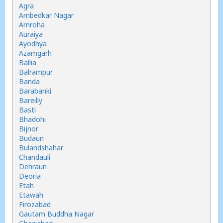
Agra
Ambedkar Nagar
Amroha
Auraiya
Ayodhya
Azamgarh
Ballia
Balrampur
Banda
Barabanki
Bareilly
Basti
Bhadohi
Bijnor
Budaun
Bulandshahar
Chandauli
Dehraun
Deoria
Etah
Etawah
Firozabad
Gautam Buddha Nagar