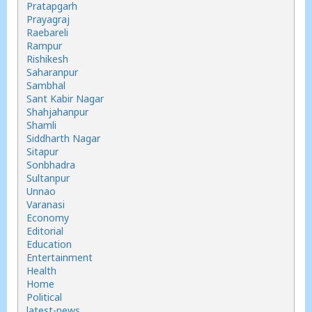
Pratapgarh
Prayagraj
Raebareli
Rampur
Rishikesh
Saharanpur
Sambhal
Sant Kabir Nagar
Shahjahanpur
Shamli
Siddharth Nagar
Sitapur
Sonbhadra
Sultanpur
Unnao
Varanasi
Economy
Editorial
Education
Entertainment
Health
Home
Political
latest-news