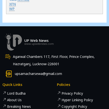
XFN
WP
UP Web News
www.upwebnews.com
Agarwal Chambers 117, First Floor, Prince Complex,
Hazratganj, Lucknow-226001
upsamacharsewa@gmail.com
Quick Links
Policies
Lord Budha
Privacy Policy
About Us
Hyper Linking Policy
Breaking News
Copyright Policy