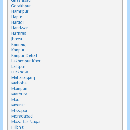
Ghaziabad
Gorakhpur
Hamirpur
Hapur
Hardoi
Haridwar
Hathras
Jhansi
Kannauj
Kanpur
Kanpur Dehat
Lakhimpur Kheri
Lalitpur
Lucknow
Maharajganj
Mahoba
Mainpuri
Mathura
Mau
Meerut
Mirzapur
Moradabad
Muzaffar Nagar
Pilibhit