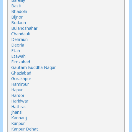
Bareilly
Basti
Bhadohi
Bijnor
Budaun
Bulandshahar
Chandauli
Dehraun
Deoria
Etah
Etawah
Firozabad
Gautam Buddha Nagar
Ghaziabad
Gorakhpur
Hamirpur
Hapur
Hardoi
Haridwar
Hathras
Jhansi
Kannauj
Kanpur
Kanpur Dehat