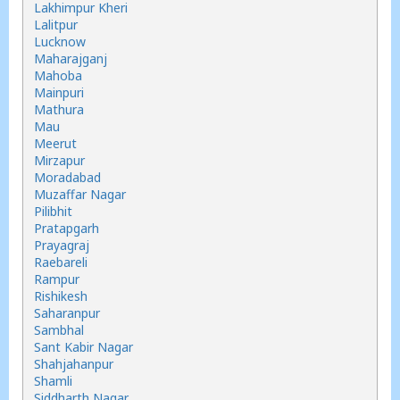
Lakhimpur Kheri
Lalitpur
Lucknow
Maharajganj
Mahoba
Mainpuri
Mathura
Mau
Meerut
Mirzapur
Moradabad
Muzaffar Nagar
Pilibhit
Pratapgarh
Prayagraj
Raebareli
Rampur
Rishikesh
Saharanpur
Sambhal
Sant Kabir Nagar
Shahjahanpur
Shamli
Siddharth Nagar