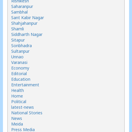
Rishikesh
Saharanpur
Sambhal
Sant Kabir Nagar
Shahjahanpur
Shamli
Siddharth Nagar
Sitapur
Sonbhadra
Sultanpur
Unnao
Varanasi
Economy
Editorial
Education
Entertainment
Health
Home
Political
latest-news
National Stories
News
Meida
Press Media