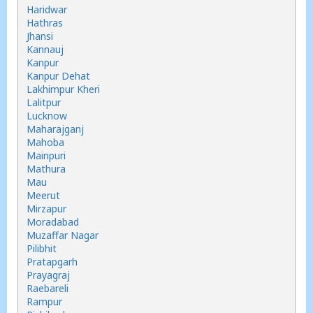
Haridwar
Hathras
Jhansi
Kannauj
Kanpur
Kanpur Dehat
Lakhimpur Kheri
Lalitpur
Lucknow
Maharajganj
Mahoba
Mainpuri
Mathura
Mau
Meerut
Mirzapur
Moradabad
Muzaffar Nagar
Pilibhit
Pratapgarh
Prayagraj
Raebareli
Rampur