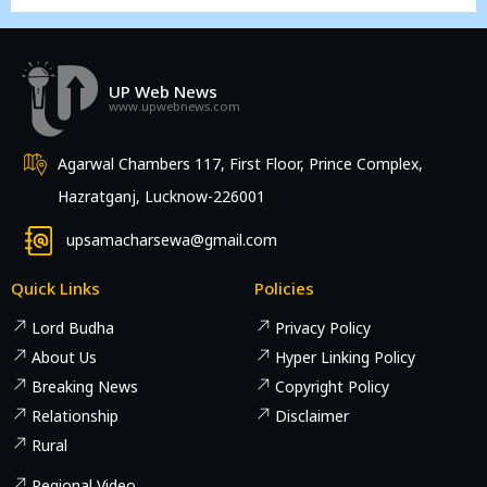
UP Web News
www.upwebnews.com
Agarwal Chambers 117, First Floor, Prince Complex,
Hazratganj, Lucknow-226001
upsamacharsewa@gmail.com
Quick Links
Policies
Lord Budha
Privacy Policy
About Us
Hyper Linking Policy
Breaking News
Copyright Policy
Relationship
Disclaimer
Rural
Regional Video