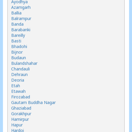
Ayodhya
Azamgarh
Ballia
Balrampur
Banda
Barabanki
Bareilly
Basti
Bhadohi
Bijnor
Budaun
Bulandshahar
Chandauli
Dehraun
Deoria
Etah
Etawah
Firozabad
Gautam Buddha Nagar
Ghaziabad
Gorakhpur
Hamirpur
Hapur
Hardoi