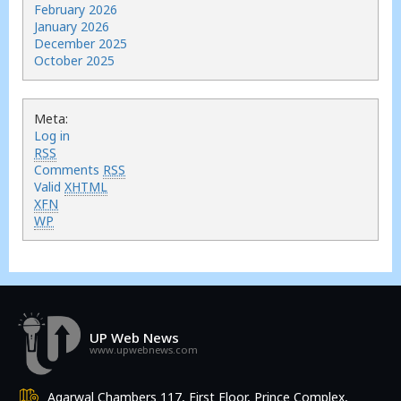
February 2026
January 2026
December 2025
October 2025
Meta:
Log in
RSS
Comments
RSS
Valid
XHTML
XFN
WP
UP Web News
www.upwebnews.com
Agarwal Chambers 117, First Floor, Prince Complex,