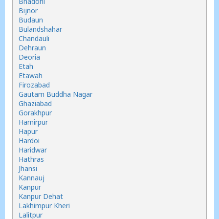
Bhadohi
Bijnor
Budaun
Bulandshahar
Chandauli
Dehraun
Deoria
Etah
Etawah
Firozabad
Gautam Buddha Nagar
Ghaziabad
Gorakhpur
Hamirpur
Hapur
Hardoi
Haridwar
Hathras
Jhansi
Kannauj
Kanpur
Kanpur Dehat
Lakhimpur Kheri
Lalitpur