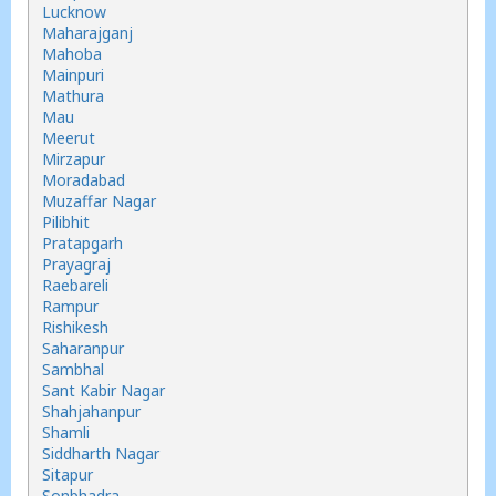
Lucknow
Maharajganj
Mahoba
Mainpuri
Mathura
Mau
Meerut
Mirzapur
Moradabad
Muzaffar Nagar
Pilibhit
Pratapgarh
Prayagraj
Raebareli
Rampur
Rishikesh
Saharanpur
Sambhal
Sant Kabir Nagar
Shahjahanpur
Shamli
Siddharth Nagar
Sitapur
Sonbhadra