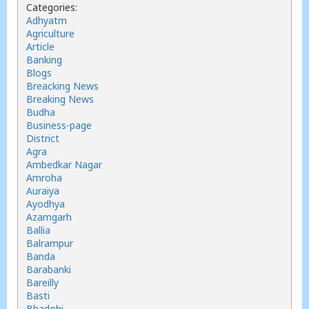
Categories:
Adhyatm
Agriculture
Article
Banking
Blogs
Breacking News
Breaking News
Budha
Business-page
District
Agra
Ambedkar Nagar
Amroha
Auraiya
Ayodhya
Azamgarh
Ballia
Balrampur
Banda
Barabanki
Bareilly
Basti
Bhadohi