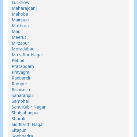
Lucknow
Maharajganj
Mahoba
Mainpuri
Mathura
Mau
Meerut
Mirzapur
Moradabad
Muzaffar Nagar
Pilibhit
Pratapgarh
Prayagraj
Raebareli
Rampur
Rishikesh
Saharanpur
Sambhal
Sant Kabir Nagar
Shahjahanpur
Shamli
Siddharth Nagar
Sitapur
Sonbhadra