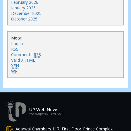
February 2026
January 2026
December 2025
October 2025
Meta:
Log in
RSS
Comments
RSS
Valid
XHTML
XFN
WP
UP Web News
www.upwebnews.com
Agarwal Chambers 117, First Floor, Prince Complex,