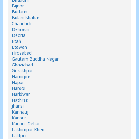
Bijnor
Budaun
Bulandshahar
Chandauli
Dehraun
Deoria
Etah
Etawah
Firozabad
Gautam Buddha Nagar
Ghaziabad
Gorakhpur
Hamirpur
Hapur
Hardoi
Haridwar
Hathras
Jhansi
Kannauj
Kanpur
Kanpur Dehat
Lakhimpur Kheri
Lalitpur