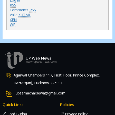
Log in
RSS
Comments
RSS
Valid
XHTML
XFN
WP
UP Web News
www.upwebnews.com
Agarwal Chambers 117, First Floor, Prince Complex,
Hazratganj, Lucknow-226001
upsamacharsewa@gmail.com
Quick Links
Policies
Lord Budha
Privacy Policy