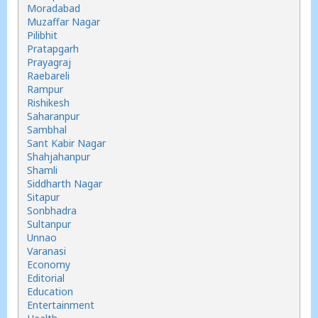
Moradabad
Muzaffar Nagar
Pilibhit
Pratapgarh
Prayagraj
Raebareli
Rampur
Rishikesh
Saharanpur
Sambhal
Sant Kabir Nagar
Shahjahanpur
Shamli
Siddharth Nagar
Sitapur
Sonbhadra
Sultanpur
Unnao
Varanasi
Economy
Editorial
Education
Entertainment