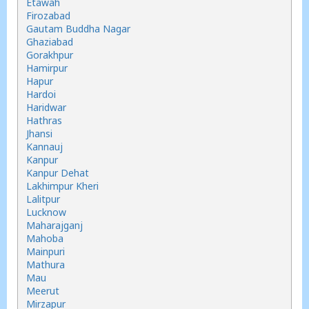
Etawah
Firozabad
Gautam Buddha Nagar
Ghaziabad
Gorakhpur
Hamirpur
Hapur
Hardoi
Haridwar
Hathras
Jhansi
Kannauj
Kanpur
Kanpur Dehat
Lakhimpur Kheri
Lalitpur
Lucknow
Maharajganj
Mahoba
Mainpuri
Mathura
Mau
Meerut
Mirzapur