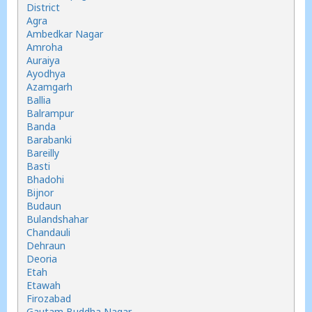
District
Agra
Ambedkar Nagar
Amroha
Auraiya
Ayodhya
Azamgarh
Ballia
Balrampur
Banda
Barabanki
Bareilly
Basti
Bhadohi
Bijnor
Budaun
Bulandshahar
Chandauli
Dehraun
Deoria
Etah
Etawah
Firozabad
Gautam Buddha Nagar