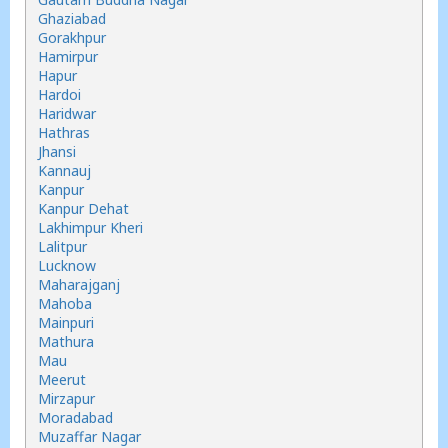
Ghaziabad
Gorakhpur
Hamirpur
Hapur
Hardoi
Haridwar
Hathras
Jhansi
Kannauj
Kanpur
Kanpur Dehat
Lakhimpur Kheri
Lalitpur
Lucknow
Maharajganj
Mahoba
Mainpuri
Mathura
Mau
Meerut
Mirzapur
Moradabad
Muzaffar Nagar