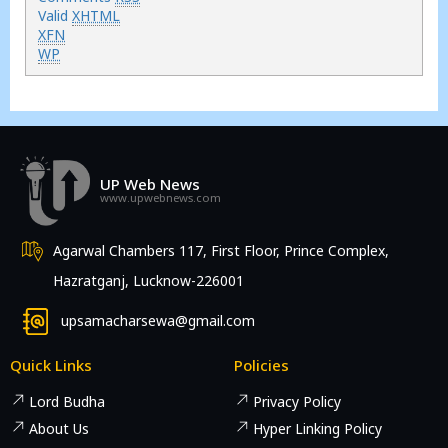
Valid
XHTML
XFN
WP
UP Web News
www.upwebnews.com
Agarwal Chambers 117, First Floor, Prince Complex,
Hazratganj, Lucknow-226001
upsamacharsewa@gmail.com
Quick Links
Policies
Lord Budha
Privacy Policy
About Us
Hyper Linking Policy