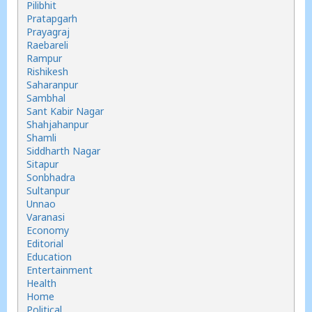
Pilibhit
Pratapgarh
Prayagraj
Raebareli
Rampur
Rishikesh
Saharanpur
Sambhal
Sant Kabir Nagar
Shahjahanpur
Shamli
Siddharth Nagar
Sitapur
Sonbhadra
Sultanpur
Unnao
Varanasi
Economy
Editorial
Education
Entertainment
Health
Home
Political