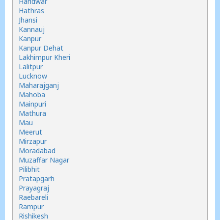
Haridwar
Hathras
Jhansi
Kannauj
Kanpur
Kanpur Dehat
Lakhimpur Kheri
Lalitpur
Lucknow
Maharajganj
Mahoba
Mainpuri
Mathura
Mau
Meerut
Mirzapur
Moradabad
Muzaffar Nagar
Pilibhit
Pratapgarh
Prayagraj
Raebareli
Rampur
Rishikesh