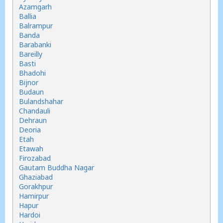
Azamgarh
Ballia
Balrampur
Banda
Barabanki
Bareilly
Basti
Bhadohi
Bijnor
Budaun
Bulandshahar
Chandauli
Dehraun
Deoria
Etah
Etawah
Firozabad
Gautam Buddha Nagar
Ghaziabad
Gorakhpur
Hamirpur
Hapur
Hardoi