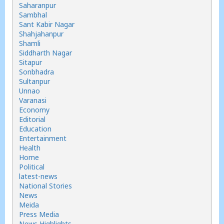
Saharanpur
Sambhal
Sant Kabir Nagar
Shahjahanpur
Shamli
Siddharth Nagar
Sitapur
Sonbhadra
Sultanpur
Unnao
Varanasi
Economy
Editorial
Education
Entertainment
Health
Home
Political
latest-news
National Stories
News
Meida
Press Media
News Highlights