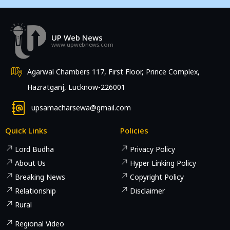
UP Web News
www.upwebnews.com
Agarwal Chambers 117, First Floor, Prince Complex,
Hazratganj, Lucknow-226001
upsamacharsewa@gmail.com
Quick Links
Policies
Lord Budha
Privacy Policy
About Us
Hyper Linking Policy
Breaking News
Copyright Policy
Relationship
Disclaimer
Rural
Regional Video