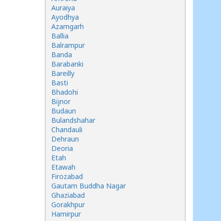
Auraiya
Ayodhya
Azamgarh
Ballia
Balrampur
Banda
Barabanki
Bareilly
Basti
Bhadohi
Bijnor
Budaun
Bulandshahar
Chandauli
Dehraun
Deoria
Etah
Etawah
Firozabad
Gautam Buddha Nagar
Ghaziabad
Gorakhpur
Hamirpur