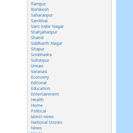
Rampur
Rishikesh
Saharanpur
Sambhal
Sant Kabir Nagar
Shahjahanpur
Shamli
Siddharth Nagar
Sitapur
Sonbhadra
Sultanpur
Unnao
Varanasi
Economy
Editorial
Education
Entertainment
Health
Home
Political
latest-news
National Stories
News