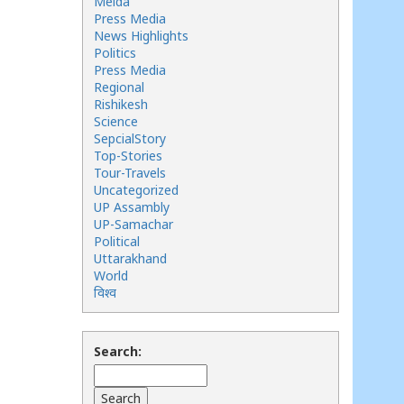
Meida
Press Media
News Highlights
Politics
Press Media
Regional
Rishikesh
Science
SepcialStory
Top-Stories
Tour-Travels
Uncategorized
UP Assambly
UP-Samachar
Political
Uttarakhand
World
विश्व
Search: