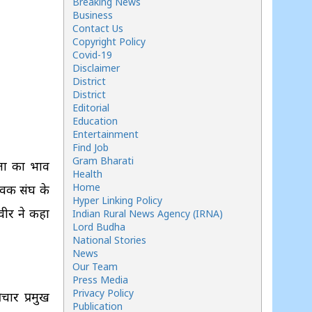
Breaking News
Business
Contact Us
Copyright Policy
Covid-19
Disclaimer
District
District
Editorial
Education
Entertainment
Find Job
Gram Bharati
ता का भाव
Health
Home
सेवक संघ के
Hyper Linking Policy
धवीर ने कहा
Indian Rural News Agency (IRNA)
Lord Budha
National Stories
News
Our Team
Press Media
Privacy Policy
रचार प्रमुख
Publication