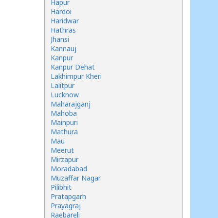
Hapur
Hardoi
Haridwar
Hathras
Jhansi
Kannauj
Kanpur
Kanpur Dehat
Lakhimpur Kheri
Lalitpur
Lucknow
Maharajganj
Mahoba
Mainpuri
Mathura
Mau
Meerut
Mirzapur
Moradabad
Muzaffar Nagar
Pilibhit
Pratapgarh
Prayagraj
Raebareli