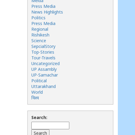
Meida
Press Media
News Highlights
Politics
Press Media
Regional
Rishikesh
Science
SepcialStory
Top-Stories
Tour-Travels
Uncategorized
UP Assambly
UP-Samachar
Political
Uttarakhand
World
विश्व
Search: