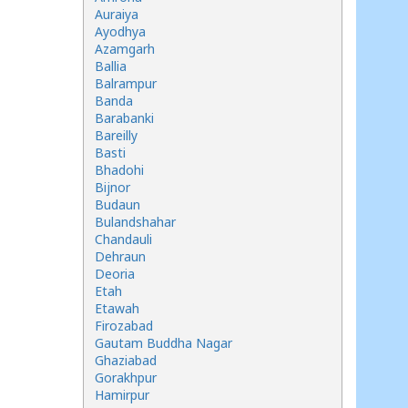
Auraiya
Ayodhya
Azamgarh
Ballia
Balrampur
Banda
Barabanki
Bareilly
Basti
Bhadohi
Bijnor
Budaun
Bulandshahar
Chandauli
Dehraun
Deoria
Etah
Etawah
Firozabad
Gautam Buddha Nagar
Ghaziabad
Gorakhpur
Hamirpur