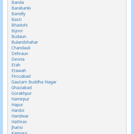
Banda
Barabanki
Bareilly
Basti
Bhadohi
Bijnor
Budaun
Bulandshahar
Chandauli
Dehraun
Deoria
Etah
Etawah
Firozabad
Gautam Buddha Nagar
Ghaziabad
Gorakhpur
Hamirpur
Hapur
Hardoi
Haridwar
Hathras
Jhansi
Kannauj