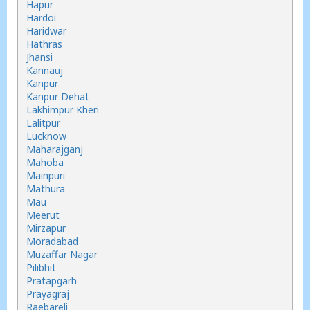
Hapur
Hardoi
Haridwar
Hathras
Jhansi
Kannauj
Kanpur
Kanpur Dehat
Lakhimpur Kheri
Lalitpur
Lucknow
Maharajganj
Mahoba
Mainpuri
Mathura
Mau
Meerut
Mirzapur
Moradabad
Muzaffar Nagar
Pilibhit
Pratapgarh
Prayagraj
Raebareli