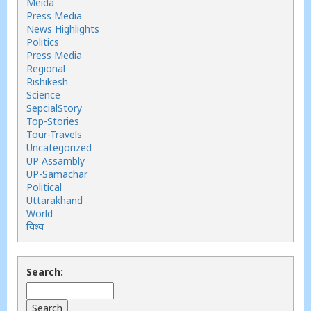
Meida
Press Media
News Highlights
Politics
Press Media
Regional
Rishikesh
Science
SepcialStory
Top-Stories
Tour-Travels
Uncategorized
UP Assambly
UP-Samachar
Political
Uttarakhand
World
विश्व
Search: