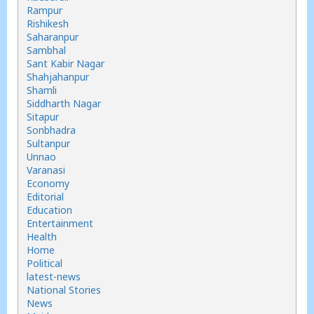
Rampur
Rishikesh
Saharanpur
Sambhal
Sant Kabir Nagar
Shahjahanpur
Shamli
Siddharth Nagar
Sitapur
Sonbhadra
Sultanpur
Unnao
Varanasi
Economy
Editorial
Education
Entertainment
Health
Home
Political
latest-news
National Stories
News