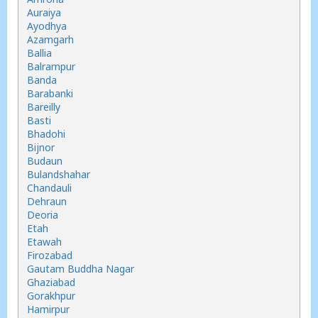
Auraiya
Ayodhya
Azamgarh
Ballia
Balrampur
Banda
Barabanki
Bareilly
Basti
Bhadohi
Bijnor
Budaun
Bulandshahar
Chandauli
Dehraun
Deoria
Etah
Etawah
Firozabad
Gautam Buddha Nagar
Ghaziabad
Gorakhpur
Hamirpur