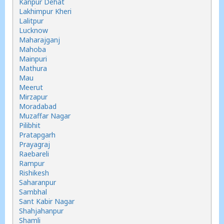
Kanpur Dehat
Lakhimpur Kheri
Lalitpur
Lucknow
Maharajganj
Mahoba
Mainpuri
Mathura
Mau
Meerut
Mirzapur
Moradabad
Muzaffar Nagar
Pilibhit
Pratapgarh
Prayagraj
Raebareli
Rampur
Rishikesh
Saharanpur
Sambhal
Sant Kabir Nagar
Shahjahanpur
Shamli