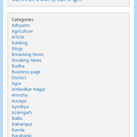
Categories:
Adhyatm
Agriculture
Article
Banking
Blogs
Breacking News
Breaking News
Budha
Business-page
District
Agra
Ambedkar Nagar
Amroha
Auraiya
Ayodhya
Azamgarh
Ballia
Balrampur
Banda
Barabanki