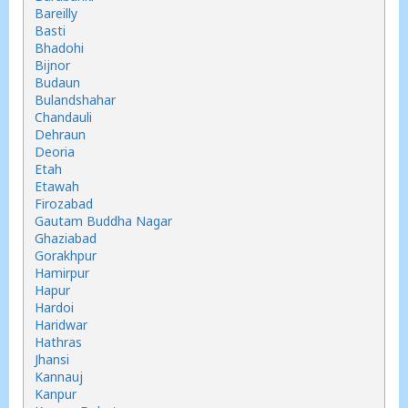
Bareilly
Basti
Bhadohi
Bijnor
Budaun
Bulandshahar
Chandauli
Dehraun
Deoria
Etah
Etawah
Firozabad
Gautam Buddha Nagar
Ghaziabad
Gorakhpur
Hamirpur
Hapur
Hardoi
Haridwar
Hathras
Jhansi
Kannauj
Kanpur