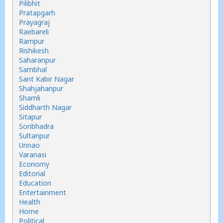
Pilibhit
Pratapgarh
Prayagraj
Raebareli
Rampur
Rishikesh
Saharanpur
Sambhal
Sant Kabir Nagar
Shahjahanpur
Shamli
Siddharth Nagar
Sitapur
Sonbhadra
Sultanpur
Unnao
Varanasi
Economy
Editorial
Education
Entertainment
Health
Home
Political