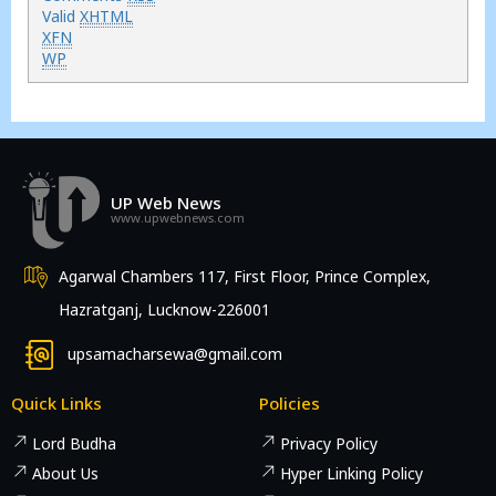
Valid
XHTML
XFN
WP
UP Web News
www.upwebnews.com
Agarwal Chambers 117, First Floor, Prince Complex,
Hazratganj, Lucknow-226001
upsamacharsewa@gmail.com
Quick Links
Policies
Lord Budha
Privacy Policy
About Us
Hyper Linking Policy