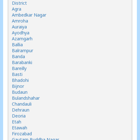
District
Agra
Ambedkar Nagar
Amroha
Auraiya
Ayodhya
Azamgarh
Ballia
Balrampur
Banda
Barabanki
Bareilly
Basti
Bhadohi
Bijnor
Budaun
Bulandshahar
Chandauli
Dehraun
Deoria
Etah
Etawah
Firozabad
Gautam Buddha Nagar