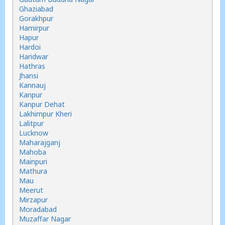
Ghaziabad
Gorakhpur
Hamirpur
Hapur
Hardoi
Haridwar
Hathras
Jhansi
Kannauj
Kanpur
Kanpur Dehat
Lakhimpur Kheri
Lalitpur
Lucknow
Maharajganj
Mahoba
Mainpuri
Mathura
Mau
Meerut
Mirzapur
Moradabad
Muzaffar Nagar