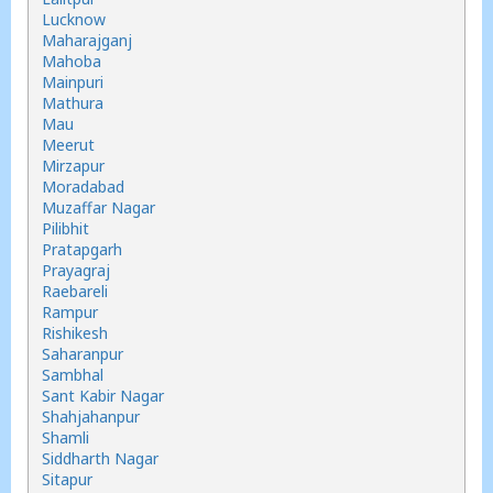
Lucknow
Maharajganj
Mahoba
Mainpuri
Mathura
Mau
Meerut
Mirzapur
Moradabad
Muzaffar Nagar
Pilibhit
Pratapgarh
Prayagraj
Raebareli
Rampur
Rishikesh
Saharanpur
Sambhal
Sant Kabir Nagar
Shahjahanpur
Shamli
Siddharth Nagar
Sitapur