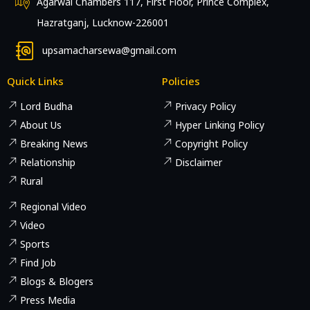
Agarwal Chambers 117, First Floor, Prince Complex,
Hazratganj, Lucknow-226001
upsamacharsewa@gmail.com
Quick Links
Policies
Lord Budha
Privacy Policy
About Us
Hyper Linking Policy
Breaking News
Copyright Policy
Relationship
Disclaimer
Rural
Regional Video
Video
Sports
Find Job
Blogs & Blogers
Press Media