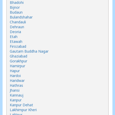
Bhadohi
Bijnor
Budaun
Bulandshahar
Chandauli
Dehraun
Deoria
Etah
Etawah
Firozabad
Gautam Buddha Nagar
Ghaziabad
Gorakhpur
Hamirpur
Hapur
Hardoi
Haridwar
Hathras
Jhansi
Kannauj
Kanpur
Kanpur Dehat
Lakhimpur Kheri
Lalitpur