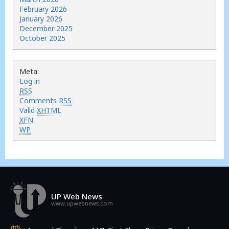
February 2026
January 2026
December 2025
October 2025
Meta:
Log in
RSS
Comments
RSS
Valid
XHTML
XFN
WP
UP Web News
www.upwebnews.com