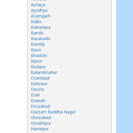
Auraiya
Ayodhya
Azamgarh
Ballia
Balrampur
Banda
Barabanki
Bareilly
Basti
Bhadohi
Bijnor
Budaun
Bulandshahar
Chandauli
Dehraun
Deoria
Etah
Etawah
Firozabad
Gautam Buddha Nagar
Ghaziabad
Gorakhpur
Hamirpur