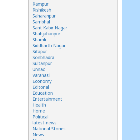
Rampur
Rishikesh
Saharanpur
Sambhal
Sant Kabir Nagar
Shahjahanpur
Shamli
Siddharth Nagar
Sitapur
Sonbhadra
Sultanpur
Unnao
Varanasi
Economy
Editorial
Education
Entertainment
Health
Home
Political
latest-news
National Stories
News