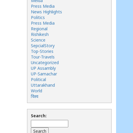
Meida
Press Media
News Highlights
Politics
Press Media
Regional
Rishikesh
Science
SepcialStory
Top-Stories
Tour-Travels
Uncategorized
UP Assambly
UP-Samachar
Political
Uttarakhand
World
विश्व
Search: