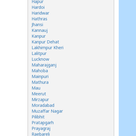
Hapur
Hardoi
Haridwar
Hathras
Jhansi
Kannauj
Kanpur
Kanpur Dehat
Lakhimpur Kheri
Lalitpur
Lucknow
Maharajganj
Mahoba
Mainpuri
Mathura
Mau
Meerut
Mirzapur
Moradabad
Muzaffar Nagar
Pilibhit
Pratapgarh
Prayagraj
Raebareli