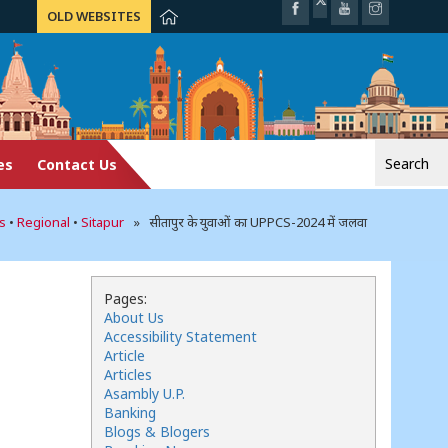
OLD WEBSITES
Search
es
Contact Us
for:
s
•
Regional
•
Sitapur
» सीतापुर के युवाओं का UPPCS-2024 में जलवा
Pages:
About Us
Accessibility Statement
Article
Articles
Asambly U.P.
Banking
Blogs & Blogers