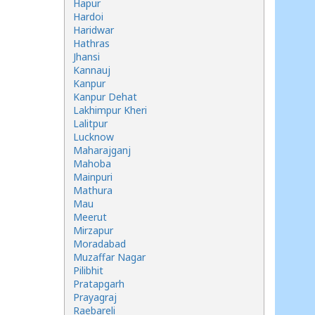
Hapur
Hardoi
Haridwar
Hathras
Jhansi
Kannauj
Kanpur
Kanpur Dehat
Lakhimpur Kheri
Lalitpur
Lucknow
Maharajganj
Mahoba
Mainpuri
Mathura
Mau
Meerut
Mirzapur
Moradabad
Muzaffar Nagar
Pilibhit
Pratapgarh
Prayagraj
Raebareli