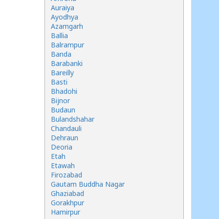
Auraiya
Ayodhya
Azamgarh
Ballia
Balrampur
Banda
Barabanki
Bareilly
Basti
Bhadohi
Bijnor
Budaun
Bulandshahar
Chandauli
Dehraun
Deoria
Etah
Etawah
Firozabad
Gautam Buddha Nagar
Ghaziabad
Gorakhpur
Hamirpur