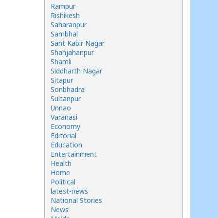
Rampur
Rishikesh
Saharanpur
Sambhal
Sant Kabir Nagar
Shahjahanpur
Shamli
Siddharth Nagar
Sitapur
Sonbhadra
Sultanpur
Unnao
Varanasi
Economy
Editorial
Education
Entertainment
Health
Home
Political
latest-news
National Stories
News