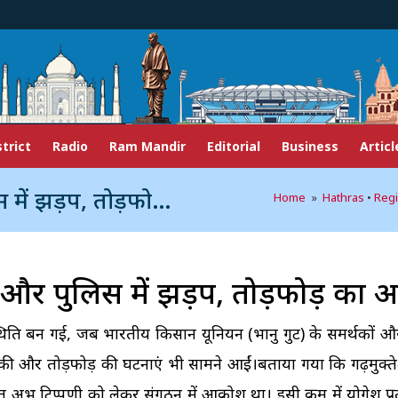
strict
Radio
Ram Mandir
Editorial
Business
Articl
ड़प, तोड़फोड़ का आरोप
Home
»
Hathras
•
Regi
गुट और पुलिस में झड़प, तोड़फोड़ का
स्थिति बन गई, जब भारतीय किसान यूनियन (भानु गुट) के समर्थकों औ
ी और तोड़फोड़ की घटनाएं भी सामने आईं।बताया गया कि गढ़मुक्तेश
ित अभद्र टिप्पणी को लेकर संगठन में आक्रोश था। इसी क्रम में योगेश प्र