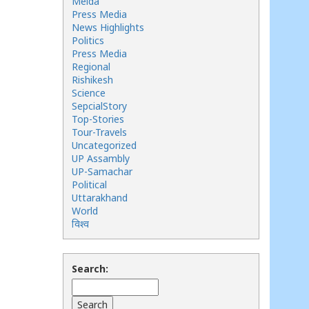
Meida
Press Media
News Highlights
Politics
Press Media
Regional
Rishikesh
Science
SepcialStory
Top-Stories
Tour-Travels
Uncategorized
UP Assambly
UP-Samachar
Political
Uttarakhand
World
विश्व
Search: