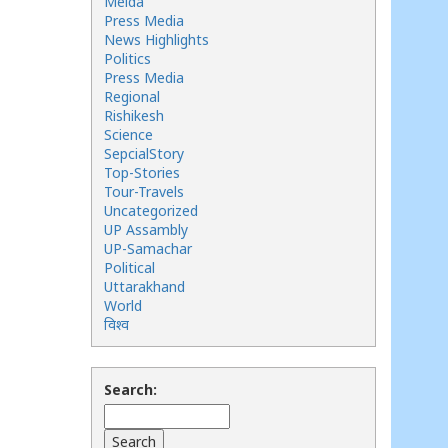
Meida
Press Media
News Highlights
Politics
Press Media
Regional
Rishikesh
Science
SepcialStory
Top-Stories
Tour-Travels
Uncategorized
UP Assambly
UP-Samachar
Political
Uttarakhand
World
विश्व
Search: