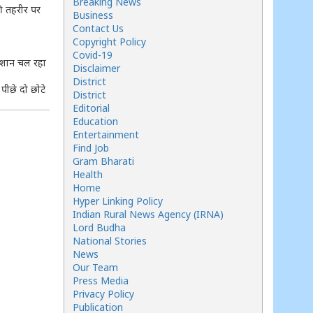
Breaking News
की तहरीर पर
Business
Contact Us
Copyright Policy
Covid-19
रेशान चल रहा
Disclaimer
District
पीछे दो छोटे
District
Editorial
Education
Entertainment
Find Job
Gram Bharati
Health
Home
Hyper Linking Policy
Indian Rural News Agency (IRNA)
Lord Budha
National Stories
News
Our Team
Press Media
Privacy Policy
Publication