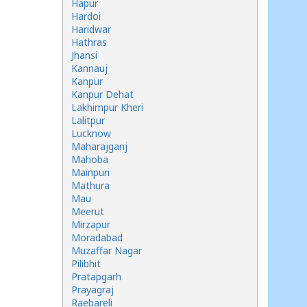
Hapur
Hardoi
Haridwar
Hathras
Jhansi
Kannauj
Kanpur
Kanpur Dehat
Lakhimpur Kheri
Lalitpur
Lucknow
Maharajganj
Mahoba
Mainpuri
Mathura
Mau
Meerut
Mirzapur
Moradabad
Muzaffar Nagar
Pilibhit
Pratapgarh
Prayagraj
Raebareli