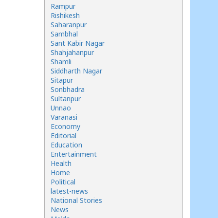
Rampur
Rishikesh
Saharanpur
Sambhal
Sant Kabir Nagar
Shahjahanpur
Shamli
Siddharth Nagar
Sitapur
Sonbhadra
Sultanpur
Unnao
Varanasi
Economy
Editorial
Education
Entertainment
Health
Home
Political
latest-news
National Stories
News