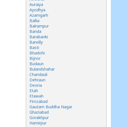
Auraiya
Ayodhya
Azamgarh
Ballia
Balrampur
Banda
Barabanki
Bareilly
Basti
Bhadohi
Bijnor
Budaun
Bulandshahar
Chandauli
Dehraun
Deoria
Etah
Etawah
Firozabad
Gautam Buddha Nagar
Ghaziabad
Gorakhpur
Hamirpur