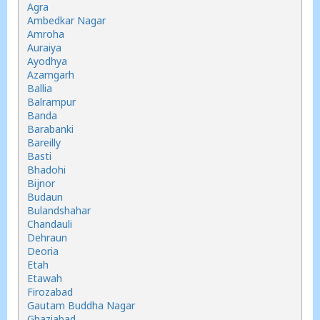
Agra
Ambedkar Nagar
Amroha
Auraiya
Ayodhya
Azamgarh
Ballia
Balrampur
Banda
Barabanki
Bareilly
Basti
Bhadohi
Bijnor
Budaun
Bulandshahar
Chandauli
Dehraun
Deoria
Etah
Etawah
Firozabad
Gautam Buddha Nagar
Ghaziabad