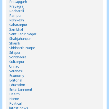
Pratapgarh
Prayagraj
Raebareli
Rampur
Rishikesh
Saharanpur
Sambhal
Sant Kabir Nagar
Shahjahanpur
Shamli
Siddharth Nagar
Sitapur
Sonbhadra
Sultanpur
Unnao
Varanasi
Economy
Editorial
Education
Entertainment
Health
Home
Political
latest-news