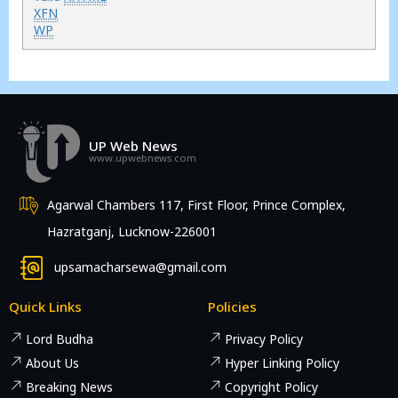
XFN
WP
UP Web News
www.upwebnews.com
Agarwal Chambers 117, First Floor, Prince Complex,
Hazratganj, Lucknow-226001
upsamacharsewa@gmail.com
Quick Links
Policies
Lord Budha
Privacy Policy
About Us
Hyper Linking Policy
Breaking News
Copyright Policy