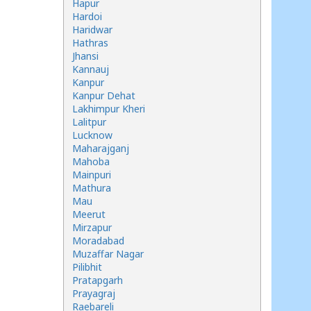
Hapur
Hardoi
Haridwar
Hathras
Jhansi
Kannauj
Kanpur
Kanpur Dehat
Lakhimpur Kheri
Lalitpur
Lucknow
Maharajganj
Mahoba
Mainpuri
Mathura
Mau
Meerut
Mirzapur
Moradabad
Muzaffar Nagar
Pilibhit
Pratapgarh
Prayagraj
Raebareli