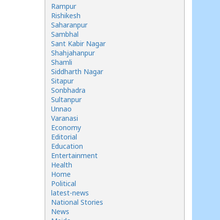
Rampur
Rishikesh
Saharanpur
Sambhal
Sant Kabir Nagar
Shahjahanpur
Shamli
Siddharth Nagar
Sitapur
Sonbhadra
Sultanpur
Unnao
Varanasi
Economy
Editorial
Education
Entertainment
Health
Home
Political
latest-news
National Stories
News