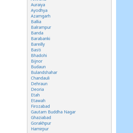
Auraiya
Ayodhya
Azamgarh
Ballia
Balrampur
Banda
Barabanki
Bareilly
Basti
Bhadohi
Bijnor
Budaun
Bulandshahar
Chandauli
Dehraun
Deoria
Etah
Etawah
Firozabad
Gautam Buddha Nagar
Ghaziabad
Gorakhpur
Hamirpur