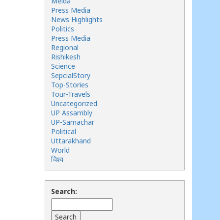
Meida
Press Media
News Highlights
Politics
Press Media
Regional
Rishikesh
Science
SepcialStory
Top-Stories
Tour-Travels
Uncategorized
UP Assambly
UP-Samachar
Political
Uttarakhand
World
विश्व
Search: