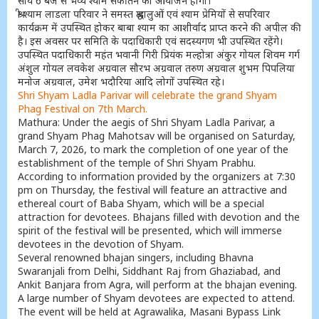
सायं 6 बजे से भव्य श्याम संकीर्तन का आयोजन होगा।
श्री श्याम लाडला परिवार ने समस्त श्रद्धालुओं एवं श्याम प्रेमियों से सपरिवार
कार्यक्रम में उपस्थित होकर बाबा श्याम का आशीर्वाद प्राप्त करने की अपील की
है। इस अवसर पर समिति के पदाधिकारी एवं सदस्यगण भी उपस्थित रहेंगे।
उपस्थित पदाधिकारी महंत भवानी गिरी प्रियंक मल्होत्रा अंकुर गोयल शिवम गर्ग
अंशुल गोयल लवकेश अग्रवाल सौरभ अग्रवाल तरुण अग्रवाल शुभम पिपलिया
मनोज अग्रवाल, उमेश भदौरिया आदि लोगों उपस्थित रहे।
Shri Shyam Ladla Parivar will celebrate the grand Shyam
Phag Festival on 7th March.
Mathura: Under the aegis of Shri Shyam Ladla Parivar, a
grand Shyam Phag Mahotsav will be organised on Saturday,
March 7, 2026, to mark the completion of one year of the
establishment of the temple of Shri Shyam Prabhu.
According to information provided by the organizers at 7:30
pm on Thursday, the festival will feature an attractive and
ethereal court of Baba Shyam, which will be a special
attraction for devotees. Bhajans filled with devotion and the
spirit of the festival will be presented, which will immerse
devotees in the devotion of Shyam.
Several renowned bhajan singers, including Bhavna
Swaranjali from Delhi, Siddhant Raj from Ghaziabad, and
Ankit Banjara from Agra, will perform at the bhajan evening.
A large number of Shyam devotees are expected to attend.
The event will be held at Agrawalika, Masani Bypass Link