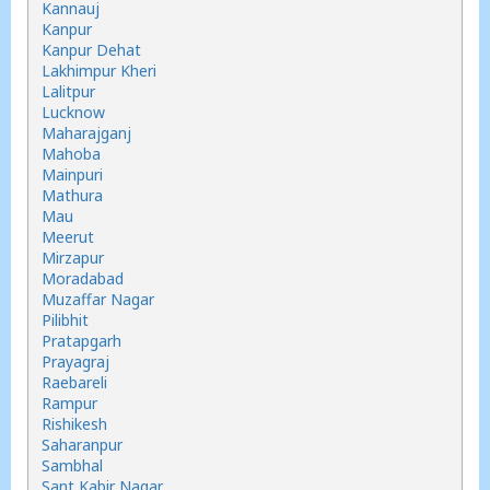
Kannauj
Kanpur
Kanpur Dehat
Lakhimpur Kheri
Lalitpur
Lucknow
Maharajganj
Mahoba
Mainpuri
Mathura
Mau
Meerut
Mirzapur
Moradabad
Muzaffar Nagar
Pilibhit
Pratapgarh
Prayagraj
Raebareli
Rampur
Rishikesh
Saharanpur
Sambhal
Sant Kabir Nagar