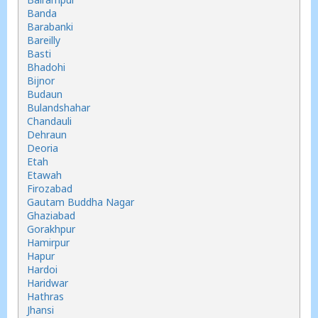
Banda
Barabanki
Bareilly
Basti
Bhadohi
Bijnor
Budaun
Bulandshahar
Chandauli
Dehraun
Deoria
Etah
Etawah
Firozabad
Gautam Buddha Nagar
Ghaziabad
Gorakhpur
Hamirpur
Hapur
Hardoi
Haridwar
Hathras
Jhansi