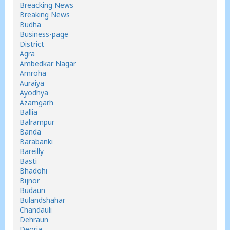
Breacking News
Breaking News
Budha
Business-page
District
Agra
Ambedkar Nagar
Amroha
Auraiya
Ayodhya
Azamgarh
Ballia
Balrampur
Banda
Barabanki
Bareilly
Basti
Bhadohi
Bijnor
Budaun
Bulandshahar
Chandauli
Dehraun
Deoria