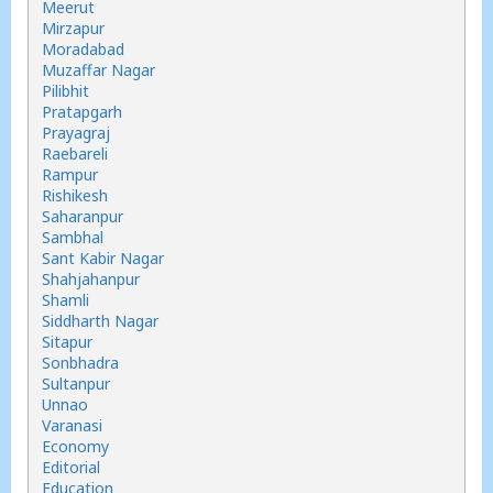
Meerut
Mirzapur
Moradabad
Muzaffar Nagar
Pilibhit
Pratapgarh
Prayagraj
Raebareli
Rampur
Rishikesh
Saharanpur
Sambhal
Sant Kabir Nagar
Shahjahanpur
Shamli
Siddharth Nagar
Sitapur
Sonbhadra
Sultanpur
Unnao
Varanasi
Economy
Editorial
Education