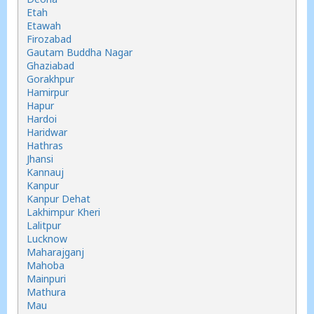
Etah
Etawah
Firozabad
Gautam Buddha Nagar
Ghaziabad
Gorakhpur
Hamirpur
Hapur
Hardoi
Haridwar
Hathras
Jhansi
Kannauj
Kanpur
Kanpur Dehat
Lakhimpur Kheri
Lalitpur
Lucknow
Maharajganj
Mahoba
Mainpuri
Mathura
Mau