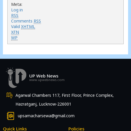
Meta:
Log in
RSS
Comments
RSS
Valid
XHTML
XFN
WP
UP Web News
www.upwebnews.com
Agarwal Chambers 117, First Floor, Prince Complex,
Hazratganj, Lucknow-226001
upsamacharsewa@gmail.com
Quick Links
Policies