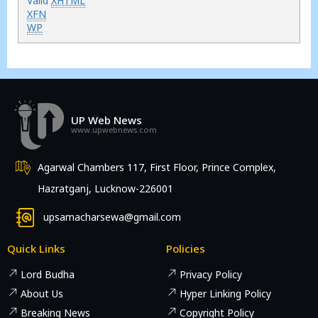
Valid
XHTML
XFN
WP
UP Web News
www.upwebnews.com
Agarwal Chambers 117, First Floor, Prince Complex,
Hazratganj, Lucknow-226001
upsamacharsewa@gmail.com
Quick Links
Policies
Lord Budha
Privacy Policy
About Us
Hyper Linking Policy
Breaking News
Copyright Policy