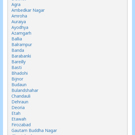
Agra
Ambedkar Nagar
Amroha
Auraiya
Ayodhya
Azamgarh
Ballia
Balrampur
Banda
Barabanki
Bareilly
Basti
Bhadohi
Bijnor
Budaun
Bulandshahar
Chandauli
Dehraun
Deoria
Etah
Etawah
Firozabad
Gautam Buddha Nagar