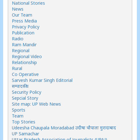
National Stories
News
Our Team
Press Media
Privacy Policy
Publication
Radio
Ram Mandir
Regional
Regional Video
Relationship
Rural
Co Operative
Sarvesh Kumar Singh Editorial
सम्पादकीय
Security Policy
Sepcial Story
Site map: UP Web News
Sports
Team
Top Stories
Udeesha Chaupala Moradabad उदीषा चौपाला मुरादाबाद
UP Samachar
Uttar Pradesh Association of Journalists (UPAJ)