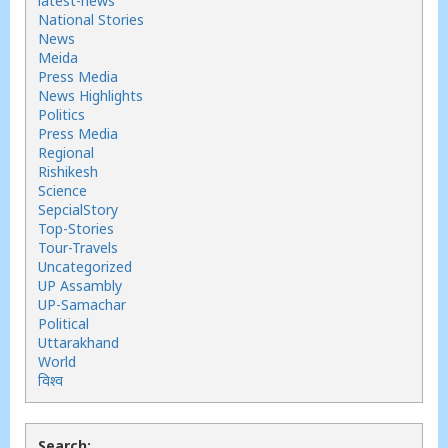
latest-news
National Stories
News
Meida
Press Media
News Highlights
Politics
Press Media
Regional
Rishikesh
Science
SepcialStory
Top-Stories
Tour-Travels
Uncategorized
UP Assambly
UP-Samachar
Political
Uttarakhand
World
विश्व
Search: