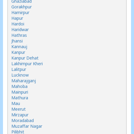
Ghaziabad
Gorakhpur
Hamirpur
Hapur
Hardoi
Haridwar
Hathras
Jhansi
Kannauj
Kanpur
Kanpur Dehat
Lakhimpur Kheri
Lalitpur
Lucknow
Maharajganj
Mahoba
Mainpuri
Mathura
Mau
Meerut
Mirzapur
Moradabad
Muzaffar Nagar
Pilibhit