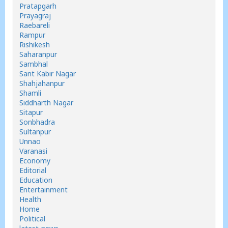
Pratapgarh
Prayagraj
Raebareli
Rampur
Rishikesh
Saharanpur
Sambhal
Sant Kabir Nagar
Shahjahanpur
Shamli
Siddharth Nagar
Sitapur
Sonbhadra
Sultanpur
Unnao
Varanasi
Economy
Editorial
Education
Entertainment
Health
Home
Political