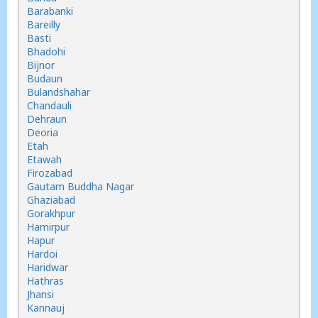
Barabanki
Bareilly
Basti
Bhadohi
Bijnor
Budaun
Bulandshahar
Chandauli
Dehraun
Deoria
Etah
Etawah
Firozabad
Gautam Buddha Nagar
Ghaziabad
Gorakhpur
Hamirpur
Hapur
Hardoi
Haridwar
Hathras
Jhansi
Kannauj