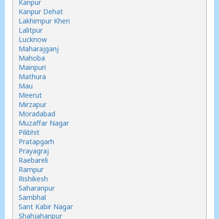
Kanpur
Kanpur Dehat
Lakhimpur Kheri
Lalitpur
Lucknow
Maharajganj
Mahoba
Mainpuri
Mathura
Mau
Meerut
Mirzapur
Moradabad
Muzaffar Nagar
Pilibhit
Pratapgarh
Prayagraj
Raebareli
Rampur
Rishikesh
Saharanpur
Sambhal
Sant Kabir Nagar
Shahjahanpur