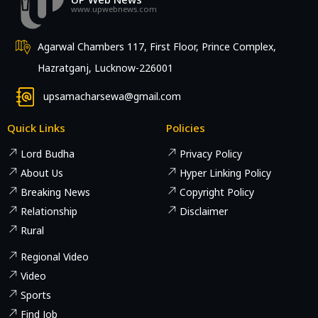
www.upwebnews.com
Agarwal Chambers 117, First Floor, Prince Complex,
Hazratganj, Lucknow-226001
upsamacharsewa@gmail.com
Quick Links
Policies
Lord Budha
Privacy Policy
About Us
Hyper Linking Policy
Breaking News
Copyright Policy
Relationship
Disclaimer
Rural
Regional Video
Video
Sports
Find Job