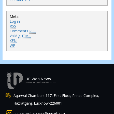
Meta:
Log in
RSS
Comments
RSS
Valid
XHTML
XFN
WP
UP Web News
www.upwebnews.com
Agarwal Chambers 117, First Floor, Prince Complex,
Hazratganj, Lucknow-226001
upsamacharsewa@gmail.com