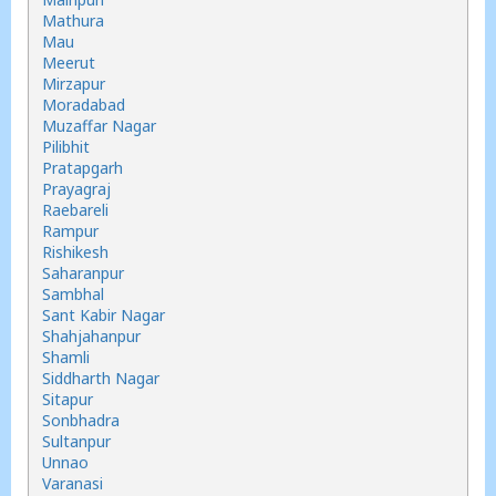
Mathura
Mau
Meerut
Mirzapur
Moradabad
Muzaffar Nagar
Pilibhit
Pratapgarh
Prayagraj
Raebareli
Rampur
Rishikesh
Saharanpur
Sambhal
Sant Kabir Nagar
Shahjahanpur
Shamli
Siddharth Nagar
Sitapur
Sonbhadra
Sultanpur
Unnao
Varanasi