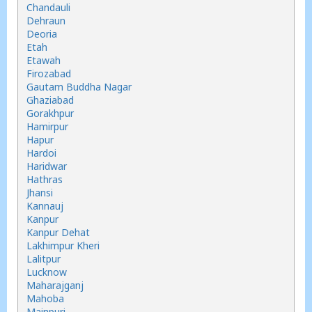
Chandauli
Dehraun
Deoria
Etah
Etawah
Firozabad
Gautam Buddha Nagar
Ghaziabad
Gorakhpur
Hamirpur
Hapur
Hardoi
Haridwar
Hathras
Jhansi
Kannauj
Kanpur
Kanpur Dehat
Lakhimpur Kheri
Lalitpur
Lucknow
Maharajganj
Mahoba
Mainpuri