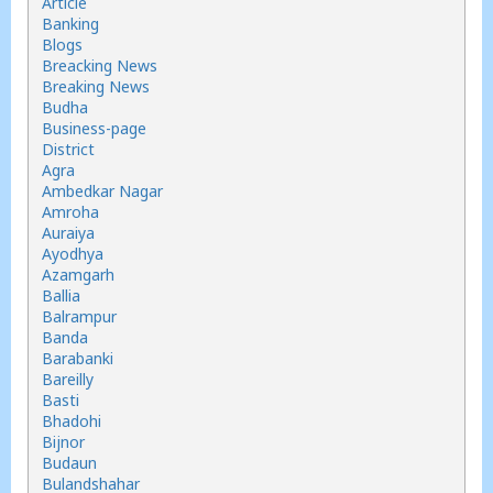
Article
Banking
Blogs
Breacking News
Breaking News
Budha
Business-page
District
Agra
Ambedkar Nagar
Amroha
Auraiya
Ayodhya
Azamgarh
Ballia
Balrampur
Banda
Barabanki
Bareilly
Basti
Bhadohi
Bijnor
Budaun
Bulandshahar