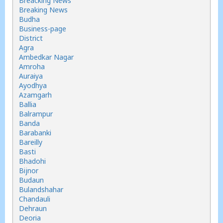
Breacking News
Breaking News
Budha
Business-page
District
Agra
Ambedkar Nagar
Amroha
Auraiya
Ayodhya
Azamgarh
Ballia
Balrampur
Banda
Barabanki
Bareilly
Basti
Bhadohi
Bijnor
Budaun
Bulandshahar
Chandauli
Dehraun
Deoria