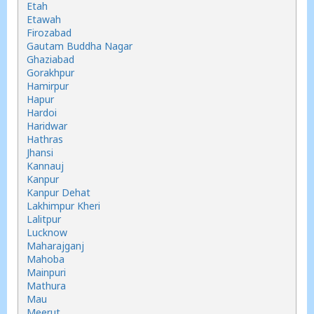
Etah
Etawah
Firozabad
Gautam Buddha Nagar
Ghaziabad
Gorakhpur
Hamirpur
Hapur
Hardoi
Haridwar
Hathras
Jhansi
Kannauj
Kanpur
Kanpur Dehat
Lakhimpur Kheri
Lalitpur
Lucknow
Maharajganj
Mahoba
Mainpuri
Mathura
Mau
Meerut