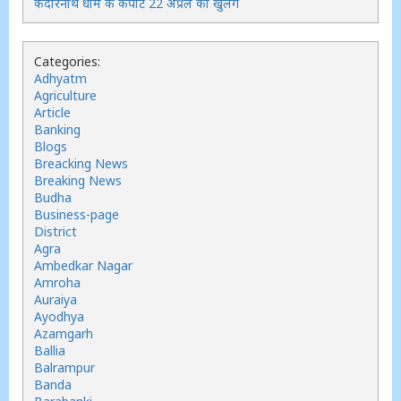
केदारनाथ धाम के कपाट 22 अप्रैल को खुलेंगे
Categories:
Adhyatm
Agriculture
Article
Banking
Blogs
Breacking News
Breaking News
Budha
Business-page
District
Agra
Ambedkar Nagar
Amroha
Auraiya
Ayodhya
Azamgarh
Ballia
Balrampur
Banda