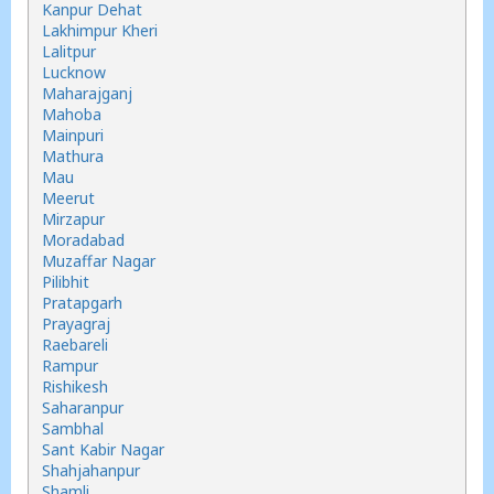
Kanpur Dehat
Lakhimpur Kheri
Lalitpur
Lucknow
Maharajganj
Mahoba
Mainpuri
Mathura
Mau
Meerut
Mirzapur
Moradabad
Muzaffar Nagar
Pilibhit
Pratapgarh
Prayagraj
Raebareli
Rampur
Rishikesh
Saharanpur
Sambhal
Sant Kabir Nagar
Shahjahanpur
Shamli