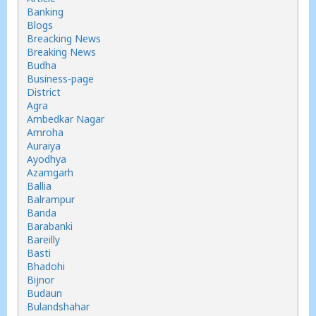
Banking
Blogs
Breacking News
Breaking News
Budha
Business-page
District
Agra
Ambedkar Nagar
Amroha
Auraiya
Ayodhya
Azamgarh
Ballia
Balrampur
Banda
Barabanki
Bareilly
Basti
Bhadohi
Bijnor
Budaun
Bulandshahar