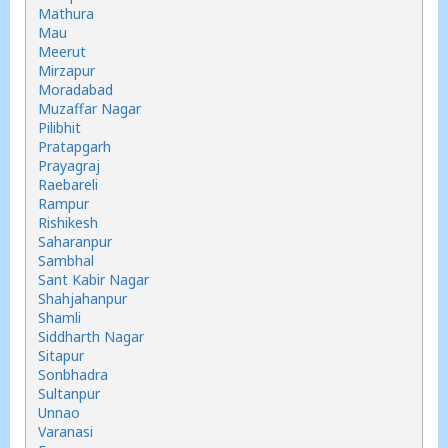
Mathura
Mau
Meerut
Mirzapur
Moradabad
Muzaffar Nagar
Pilibhit
Pratapgarh
Prayagraj
Raebareli
Rampur
Rishikesh
Saharanpur
Sambhal
Sant Kabir Nagar
Shahjahanpur
Shamli
Siddharth Nagar
Sitapur
Sonbhadra
Sultanpur
Unnao
Varanasi