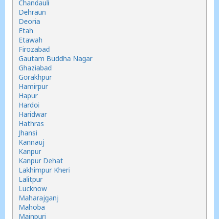
Chandauli
Dehraun
Deoria
Etah
Etawah
Firozabad
Gautam Buddha Nagar
Ghaziabad
Gorakhpur
Hamirpur
Hapur
Hardoi
Haridwar
Hathras
Jhansi
Kannauj
Kanpur
Kanpur Dehat
Lakhimpur Kheri
Lalitpur
Lucknow
Maharajganj
Mahoba
Mainpuri