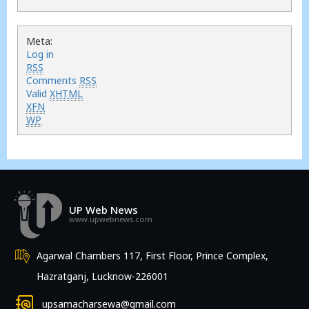
Meta:
Log in
RSS
Comments
RSS
Valid
XHTML
XFN
WP
UP Web News
www.upwebnews.com
Agarwal Chambers 117, First Floor, Prince Complex,
Hazratganj, Lucknow-226001
upsamacharsewa@gmail.com