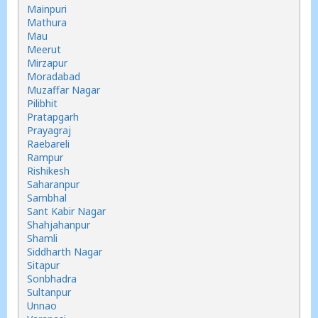
Mainpuri
Mathura
Mau
Meerut
Mirzapur
Moradabad
Muzaffar Nagar
Pilibhit
Pratapgarh
Prayagraj
Raebareli
Rampur
Rishikesh
Saharanpur
Sambhal
Sant Kabir Nagar
Shahjahanpur
Shamli
Siddharth Nagar
Sitapur
Sonbhadra
Sultanpur
Unnao