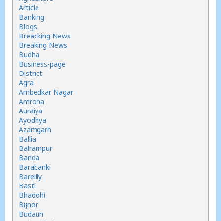
Article
Banking
Blogs
Breacking News
Breaking News
Budha
Business-page
District
Agra
Ambedkar Nagar
Amroha
Auraiya
Ayodhya
Azamgarh
Ballia
Balrampur
Banda
Barabanki
Bareilly
Basti
Bhadohi
Bijnor
Budaun