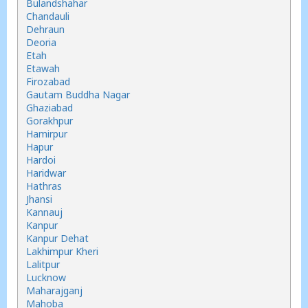
Bulandshahar
Chandauli
Dehraun
Deoria
Etah
Etawah
Firozabad
Gautam Buddha Nagar
Ghaziabad
Gorakhpur
Hamirpur
Hapur
Hardoi
Haridwar
Hathras
Jhansi
Kannauj
Kanpur
Kanpur Dehat
Lakhimpur Kheri
Lalitpur
Lucknow
Maharajganj
Mahoba