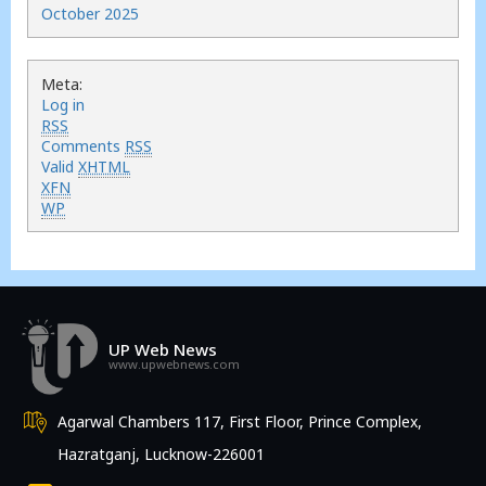
October 2025
Meta:
Log in
RSS
Comments
RSS
Valid
XHTML
XFN
WP
UP Web News
www.upwebnews.com
Agarwal Chambers 117, First Floor, Prince Complex,
Hazratganj, Lucknow-226001