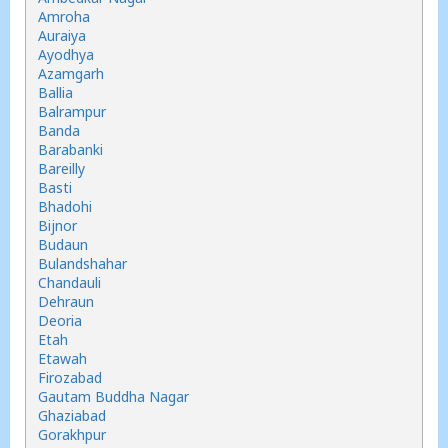
Amroha
Auraiya
Ayodhya
Azamgarh
Ballia
Balrampur
Banda
Barabanki
Bareilly
Basti
Bhadohi
Bijnor
Budaun
Bulandshahar
Chandauli
Dehraun
Deoria
Etah
Etawah
Firozabad
Gautam Buddha Nagar
Ghaziabad
Gorakhpur