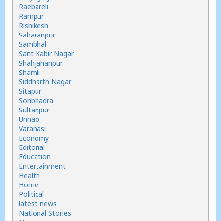
Raebareli
Rampur
Rishikesh
Saharanpur
Sambhal
Sant Kabir Nagar
Shahjahanpur
Shamli
Siddharth Nagar
Sitapur
Sonbhadra
Sultanpur
Unnao
Varanasi
Economy
Editorial
Education
Entertainment
Health
Home
Political
latest-news
National Stories