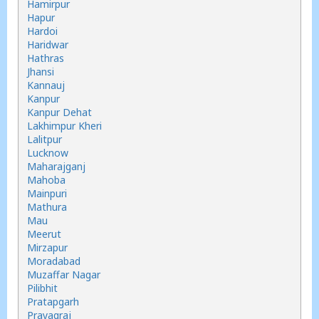
Hamirpur
Hapur
Hardoi
Haridwar
Hathras
Jhansi
Kannauj
Kanpur
Kanpur Dehat
Lakhimpur Kheri
Lalitpur
Lucknow
Maharajganj
Mahoba
Mainpuri
Mathura
Mau
Meerut
Mirzapur
Moradabad
Muzaffar Nagar
Pilibhit
Pratapgarh
Prayagraj