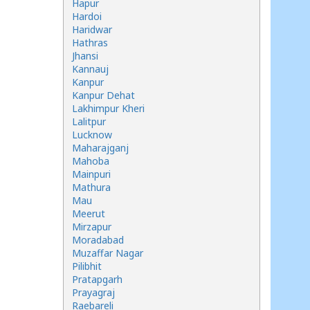
Hapur
Hardoi
Haridwar
Hathras
Jhansi
Kannauj
Kanpur
Kanpur Dehat
Lakhimpur Kheri
Lalitpur
Lucknow
Maharajganj
Mahoba
Mainpuri
Mathura
Mau
Meerut
Mirzapur
Moradabad
Muzaffar Nagar
Pilibhit
Pratapgarh
Prayagraj
Raebareli