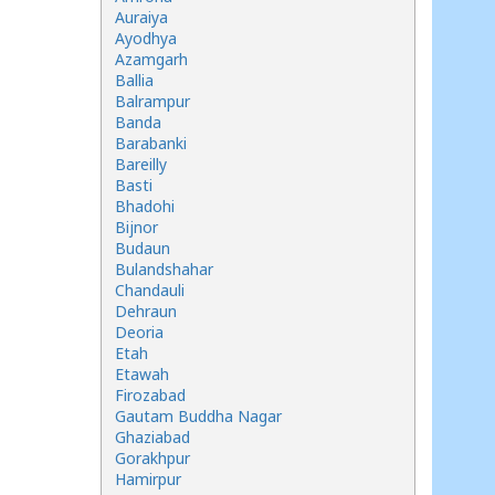
Auraiya
Ayodhya
Azamgarh
Ballia
Balrampur
Banda
Barabanki
Bareilly
Basti
Bhadohi
Bijnor
Budaun
Bulandshahar
Chandauli
Dehraun
Deoria
Etah
Etawah
Firozabad
Gautam Buddha Nagar
Ghaziabad
Gorakhpur
Hamirpur