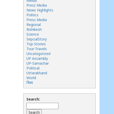
Meida
Press Media
News Highlights
Politics
Press Media
Regional
Rishikesh
Science
SepcialStory
Top-Stories
Tour-Travels
Uncategorized
UP Assambly
UP-Samachar
Political
Uttarakhand
World
विश्व
Search: