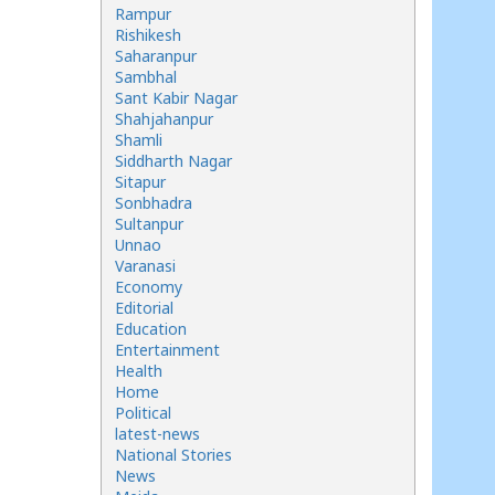
Rampur
Rishikesh
Saharanpur
Sambhal
Sant Kabir Nagar
Shahjahanpur
Shamli
Siddharth Nagar
Sitapur
Sonbhadra
Sultanpur
Unnao
Varanasi
Economy
Editorial
Education
Entertainment
Health
Home
Political
latest-news
National Stories
News