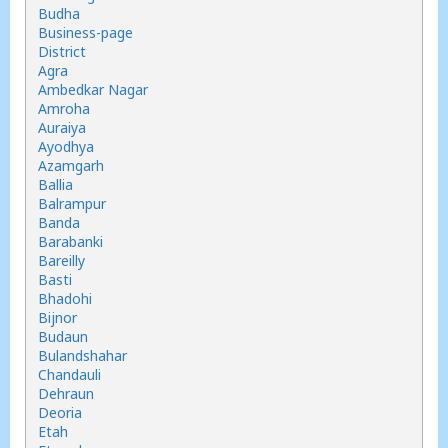
Budha
Business-page
District
Agra
Ambedkar Nagar
Amroha
Auraiya
Ayodhya
Azamgarh
Ballia
Balrampur
Banda
Barabanki
Bareilly
Basti
Bhadohi
Bijnor
Budaun
Bulandshahar
Chandauli
Dehraun
Deoria
Etah