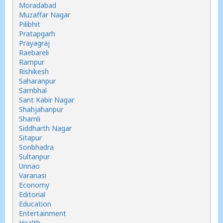
Moradabad
Muzaffar Nagar
Pilibhit
Pratapgarh
Prayagraj
Raebareli
Rampur
Rishikesh
Saharanpur
Sambhal
Sant Kabir Nagar
Shahjahanpur
Shamli
Siddharth Nagar
Sitapur
Sonbhadra
Sultanpur
Unnao
Varanasi
Economy
Editorial
Education
Entertainment
Health