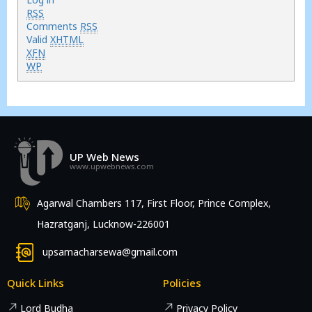
RSS
Comments
RSS
Valid
XHTML
XFN
WP
UP Web News
www.upwebnews.com
Agarwal Chambers 117, First Floor, Prince Complex,
Hazratganj, Lucknow-226001
upsamacharsewa@gmail.com
Quick Links
Policies
Lord Budha
Privacy Policy