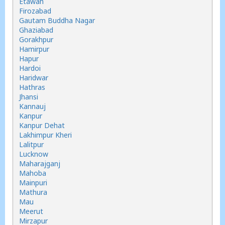
Etawah
Firozabad
Gautam Buddha Nagar
Ghaziabad
Gorakhpur
Hamirpur
Hapur
Hardoi
Haridwar
Hathras
Jhansi
Kannauj
Kanpur
Kanpur Dehat
Lakhimpur Kheri
Lalitpur
Lucknow
Maharajganj
Mahoba
Mainpuri
Mathura
Mau
Meerut
Mirzapur