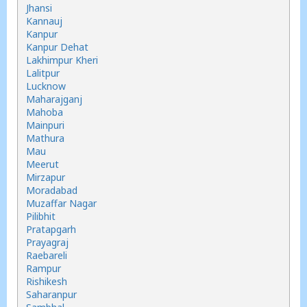
Jhansi
Kannauj
Kanpur
Kanpur Dehat
Lakhimpur Kheri
Lalitpur
Lucknow
Maharajganj
Mahoba
Mainpuri
Mathura
Mau
Meerut
Mirzapur
Moradabad
Muzaffar Nagar
Pilibhit
Pratapgarh
Prayagraj
Raebareli
Rampur
Rishikesh
Saharanpur