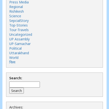
Press Media
Regional
Rishikesh
Science
SepcialStory
Top-Stories
Tour-Travels
Uncategorized
UP Assambly
UP-Samachar
Political
Uttarakhand
World
विश्व
Search:
Archives: