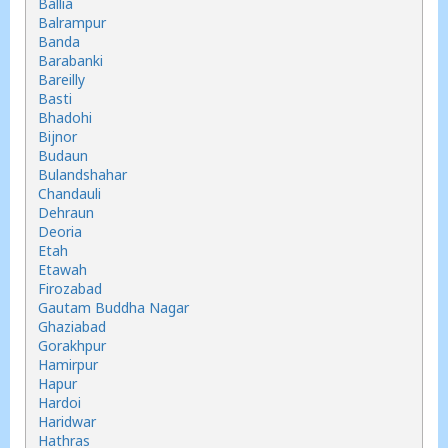
Ballia
Balrampur
Banda
Barabanki
Bareilly
Basti
Bhadohi
Bijnor
Budaun
Bulandshahar
Chandauli
Dehraun
Deoria
Etah
Etawah
Firozabad
Gautam Buddha Nagar
Ghaziabad
Gorakhpur
Hamirpur
Hapur
Hardoi
Haridwar
Hathras