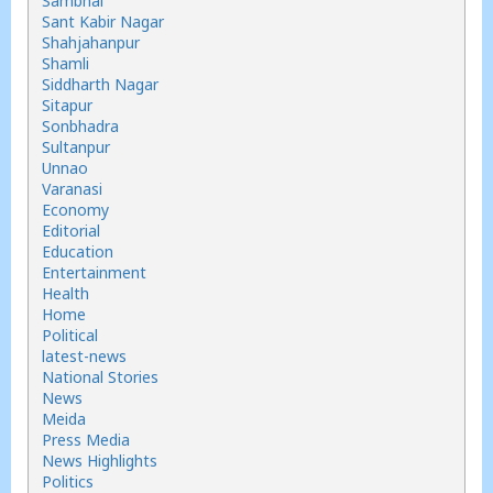
Sambhal
Sant Kabir Nagar
Shahjahanpur
Shamli
Siddharth Nagar
Sitapur
Sonbhadra
Sultanpur
Unnao
Varanasi
Economy
Editorial
Education
Entertainment
Health
Home
Political
latest-news
National Stories
News
Meida
Press Media
News Highlights
Politics