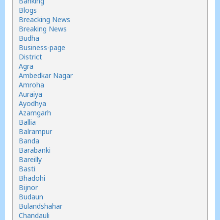
Banking
Blogs
Breacking News
Breaking News
Budha
Business-page
District
Agra
Ambedkar Nagar
Amroha
Auraiya
Ayodhya
Azamgarh
Ballia
Balrampur
Banda
Barabanki
Bareilly
Basti
Bhadohi
Bijnor
Budaun
Bulandshahar
Chandauli