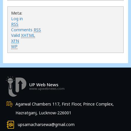
Meta:
Log in
RSS
Comments
RSS
Valid
XHTML
XFN
WP
UP Web News
www.upwebnews.com
Agarwal Chambers 117, First Floor, Prince Complex,
Hazratganj, Lucknow-226001
upsamacharsewa@gmail.com