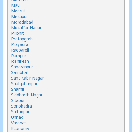
Mau
Meerut
Mirzapur
Moradabad
Muzaffar Nagar
Pilibhit
Pratapgarh
Prayagraj
Raebareli
Rampur
Rishikesh
Saharanpur
Sambhal
Sant Kabir Nagar
Shahjahanpur
Shamli
Siddharth Nagar
Sitapur
Sonbhadra
Sultanpur
Unnao
Varanasi
Economy