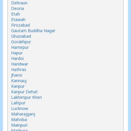
Dehraun
Deoria
Etah
Etawah
Firozabad
Gautam Buddha Nagar
Ghaziabad
Gorakhpur
Hamirpur
Hapur
Hardoi
Haridwar
Hathras
Jhansi
Kannauj
Kanpur
Kanpur Dehat
Lakhimpur Kheri
Lalitpur
Lucknow
Maharajganj
Mahoba
Mainpuri
Mathura