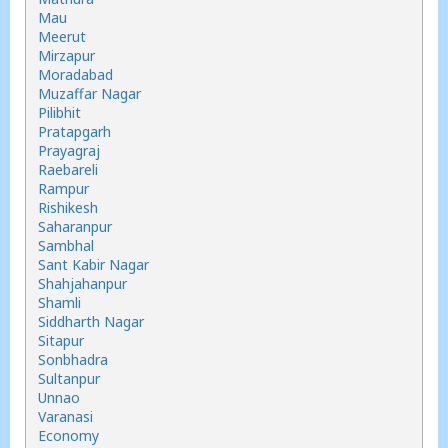
Mau
Meerut
Mirzapur
Moradabad
Muzaffar Nagar
Pilibhit
Pratapgarh
Prayagraj
Raebareli
Rampur
Rishikesh
Saharanpur
Sambhal
Sant Kabir Nagar
Shahjahanpur
Shamli
Siddharth Nagar
Sitapur
Sonbhadra
Sultanpur
Unnao
Varanasi
Economy