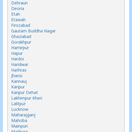
Dehraun
Deoria
Etah
Etawah
Firozabad
Gautam Buddha Nagar
Ghaziabad
Gorakhpur
Hamirpur
Hapur
Hardoi
Haridwar
Hathras
Jhansi
Kannauj
Kanpur
Kanpur Dehat
Lakhimpur Kheri
Lalitpur
Lucknow
Maharajganj
Mahoba
Mainpuri
Mathura