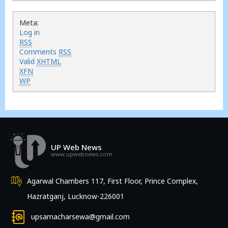
Meta:
Log in
RSS
Comments
RSS
Valid
XHTML
XFN
WP
UP Web News
www.upwebnews.com
Agarwal Chambers 117, First Floor, Prince Complex,
Hazratganj, Lucknow-226001
upsamacharsewa@gmail.com