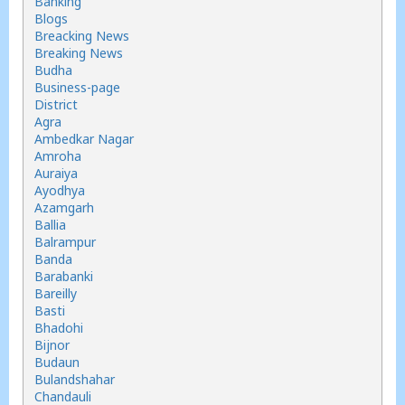
Banking
Blogs
Breacking News
Breaking News
Budha
Business-page
District
Agra
Ambedkar Nagar
Amroha
Auraiya
Ayodhya
Azamgarh
Ballia
Balrampur
Banda
Barabanki
Bareilly
Basti
Bhadohi
Bijnor
Budaun
Bulandshahar
Chandauli