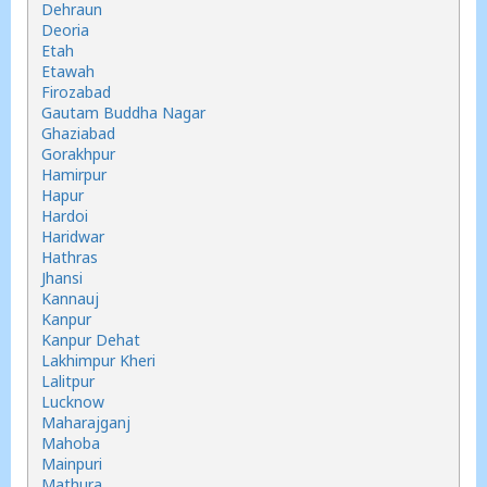
Dehraun
Deoria
Etah
Etawah
Firozabad
Gautam Buddha Nagar
Ghaziabad
Gorakhpur
Hamirpur
Hapur
Hardoi
Haridwar
Hathras
Jhansi
Kannauj
Kanpur
Kanpur Dehat
Lakhimpur Kheri
Lalitpur
Lucknow
Maharajganj
Mahoba
Mainpuri
Mathura