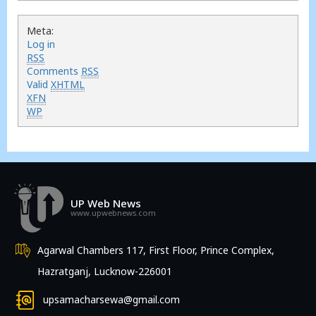
Meta:
Log in
RSS
Comments
RSS
Valid
XHTML
XFN
WP
UP Web News
www.upwebnews.com
Agarwal Chambers 117, First Floor, Prince Complex,
Hazratganj, Lucknow-226001
upsamacharsewa@gmail.com