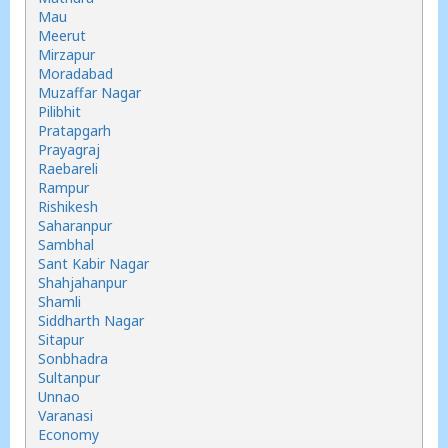
Mau
Meerut
Mirzapur
Moradabad
Muzaffar Nagar
Pilibhit
Pratapgarh
Prayagraj
Raebareli
Rampur
Rishikesh
Saharanpur
Sambhal
Sant Kabir Nagar
Shahjahanpur
Shamli
Siddharth Nagar
Sitapur
Sonbhadra
Sultanpur
Unnao
Varanasi
Economy