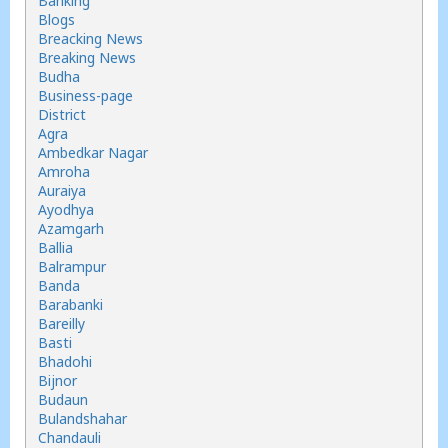
Banking
Blogs
Breacking News
Breaking News
Budha
Business-page
District
Agra
Ambedkar Nagar
Amroha
Auraiya
Ayodhya
Azamgarh
Ballia
Balrampur
Banda
Barabanki
Bareilly
Basti
Bhadohi
Bijnor
Budaun
Bulandshahar
Chandauli