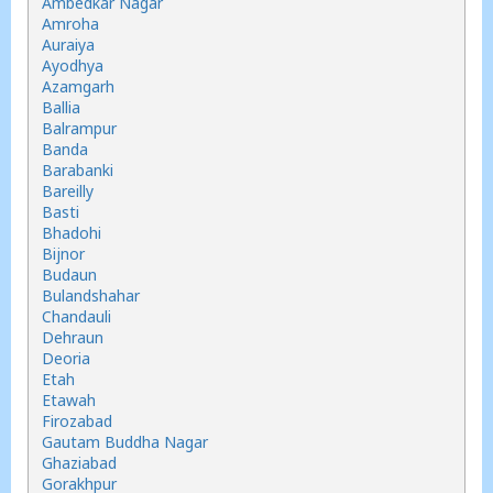
Ambedkar Nagar
Amroha
Auraiya
Ayodhya
Azamgarh
Ballia
Balrampur
Banda
Barabanki
Bareilly
Basti
Bhadohi
Bijnor
Budaun
Bulandshahar
Chandauli
Dehraun
Deoria
Etah
Etawah
Firozabad
Gautam Buddha Nagar
Ghaziabad
Gorakhpur