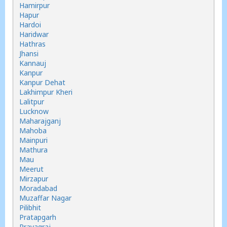
Hamirpur
Hapur
Hardoi
Haridwar
Hathras
Jhansi
Kannauj
Kanpur
Kanpur Dehat
Lakhimpur Kheri
Lalitpur
Lucknow
Maharajganj
Mahoba
Mainpuri
Mathura
Mau
Meerut
Mirzapur
Moradabad
Muzaffar Nagar
Pilibhit
Pratapgarh
Prayagraj