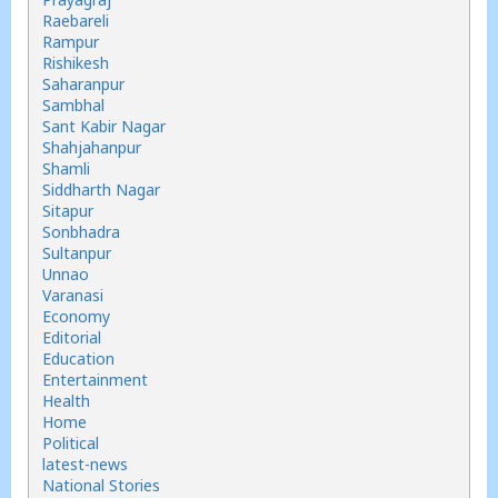
Raebareli
Rampur
Rishikesh
Saharanpur
Sambhal
Sant Kabir Nagar
Shahjahanpur
Shamli
Siddharth Nagar
Sitapur
Sonbhadra
Sultanpur
Unnao
Varanasi
Economy
Editorial
Education
Entertainment
Health
Home
Political
latest-news
National Stories