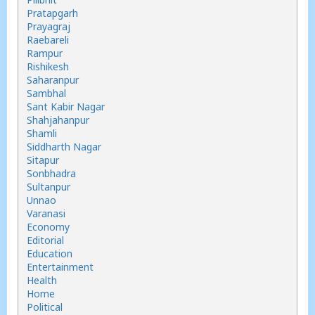
Pratapgarh
Prayagraj
Raebareli
Rampur
Rishikesh
Saharanpur
Sambhal
Sant Kabir Nagar
Shahjahanpur
Shamli
Siddharth Nagar
Sitapur
Sonbhadra
Sultanpur
Unnao
Varanasi
Economy
Editorial
Education
Entertainment
Health
Home
Political