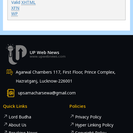
Valid
XHTML
XFN
WP
UP Web News
www.upwebnews.com
Agarwal Chambers 117, First Floor, Prince Complex,
Hazratganj, Lucknow-226001
upsamacharsewa@gmail.com
Quick Links
Policies
Lord Budha
Privacy Policy
About Us
Hyper Linking Policy
Breaking News
Copyright Policy