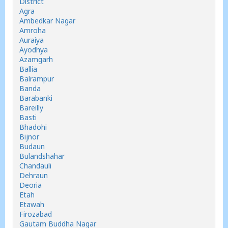
District
Agra
Ambedkar Nagar
Amroha
Auraiya
Ayodhya
Azamgarh
Ballia
Balrampur
Banda
Barabanki
Bareilly
Basti
Bhadohi
Bijnor
Budaun
Bulandshahar
Chandauli
Dehraun
Deoria
Etah
Etawah
Firozabad
Gautam Buddha Nagar