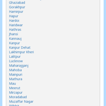
Ghaziabad
Gorakhpur
Hamirpur
Hapur
Hardoi
Haridwar
Hathras
Jhansi
Kannauj
Kanpur
Kanpur Dehat
Lakhimpur Kheri
Lalitpur
Lucknow
Maharajganj
Mahoba
Mainpuri
Mathura
Mau
Meerut
Mirzapur
Moradabad
Muzaffar Nagar
Pilibhit