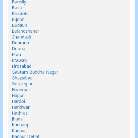
Bareilly
Basti
Bhadohi
Bijnor
Budaun
Bulandshahar
Chandauli
Dehraun
Deoria
Etah
Etawah
Firozabad
Gautam Buddha Nagar
Ghaziabad
Gorakhpur
Hamirpur
Hapur
Hardoi
Haridwar
Hathras
Jhansi
Kannauj
Kanpur
Kanpur Dehat