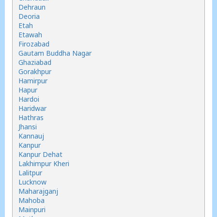
Dehraun
Deoria
Etah
Etawah
Firozabad
Gautam Buddha Nagar
Ghaziabad
Gorakhpur
Hamirpur
Hapur
Hardoi
Haridwar
Hathras
Jhansi
Kannauj
Kanpur
Kanpur Dehat
Lakhimpur Kheri
Lalitpur
Lucknow
Maharajganj
Mahoba
Mainpuri