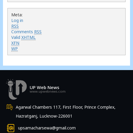
Meta:
Log in
RSS
Comments
RSS
Valid
XHTML
XFN
WP
UP Web News
www.upwebnews.com
Agarwal Chambers 117, First Floor, Prince Complex,
Hazratganj, Lucknow-226001
upsamacharsewa@gmail.com