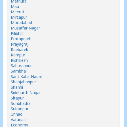
Mathura
Mau
Meerut
Mirzapur
Moradabad
Muzaffar Nagar
Pilibhit
Pratapgarh
Prayagraj
Raebareli
Rampur
Rishikesh
Saharanpur
Sambhal
Sant Kabir Nagar
Shahjahanpur
Shamli
Siddharth Nagar
Sitapur
Sonbhadra
Sultanpur
Unnao
Varanasi
Economy