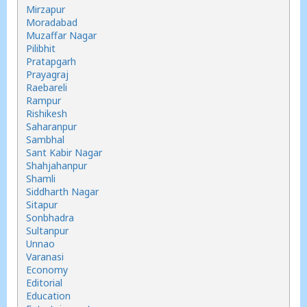
Mirzapur
Moradabad
Muzaffar Nagar
Pilibhit
Pratapgarh
Prayagraj
Raebareli
Rampur
Rishikesh
Saharanpur
Sambhal
Sant Kabir Nagar
Shahjahanpur
Shamli
Siddharth Nagar
Sitapur
Sonbhadra
Sultanpur
Unnao
Varanasi
Economy
Editorial
Education