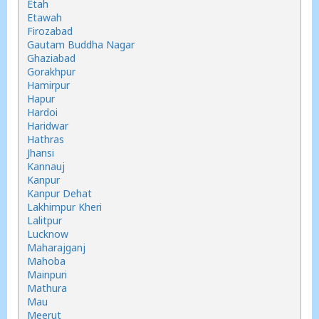
Etah
Etawah
Firozabad
Gautam Buddha Nagar
Ghaziabad
Gorakhpur
Hamirpur
Hapur
Hardoi
Haridwar
Hathras
Jhansi
Kannauj
Kanpur
Kanpur Dehat
Lakhimpur Kheri
Lalitpur
Lucknow
Maharajganj
Mahoba
Mainpuri
Mathura
Mau
Meerut