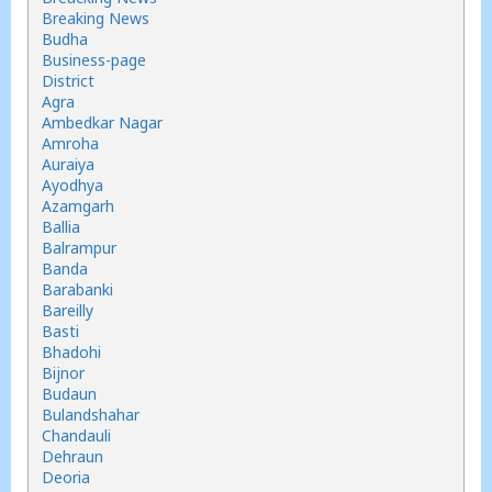
Breaking News
Budha
Business-page
District
Agra
Ambedkar Nagar
Amroha
Auraiya
Ayodhya
Azamgarh
Ballia
Balrampur
Banda
Barabanki
Bareilly
Basti
Bhadohi
Bijnor
Budaun
Bulandshahar
Chandauli
Dehraun
Deoria