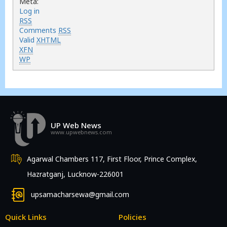
Meta:
Log in
RSS
Comments
RSS
Valid
XHTML
XFN
WP
UP Web News
www.upwebnews.com
Agarwal Chambers 117, First Floor, Prince Complex,
Hazratganj, Lucknow-226001
upsamacharsewa@gmail.com
Quick Links
Policies