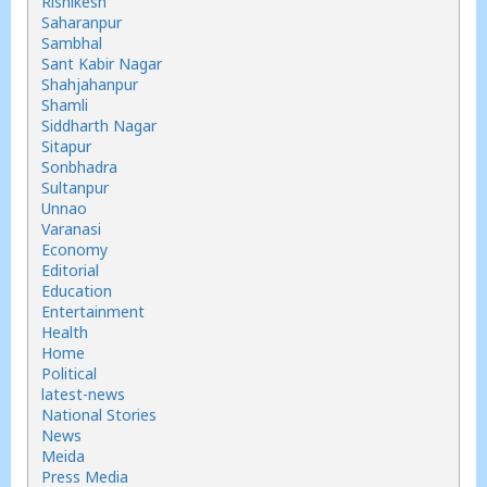
Rishikesh
Saharanpur
Sambhal
Sant Kabir Nagar
Shahjahanpur
Shamli
Siddharth Nagar
Sitapur
Sonbhadra
Sultanpur
Unnao
Varanasi
Economy
Editorial
Education
Entertainment
Health
Home
Political
latest-news
National Stories
News
Meida
Press Media