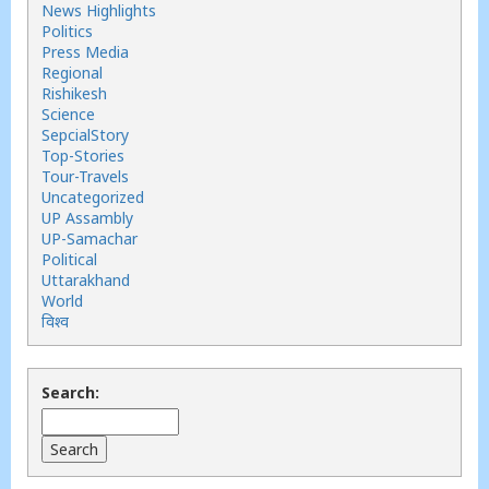
News Highlights
Politics
Press Media
Regional
Rishikesh
Science
SepcialStory
Top-Stories
Tour-Travels
Uncategorized
UP Assambly
UP-Samachar
Political
Uttarakhand
World
विश्व
Search: