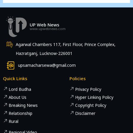
UP Web News
www.upwebnews.com
Agarwal Chambers 117, First Floor, Prince Complex,
Hazratganj, Lucknow-226001
upsamacharsewa@gmail.com
Quick Links
Policies
Lord Budha
Privacy Policy
About Us
Hyper Linking Policy
Breaking News
Copyright Policy
Relationship
Disclaimer
Rural
Regional Video