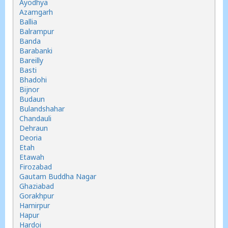
Ayodhya
Azamgarh
Ballia
Balrampur
Banda
Barabanki
Bareilly
Basti
Bhadohi
Bijnor
Budaun
Bulandshahar
Chandauli
Dehraun
Deoria
Etah
Etawah
Firozabad
Gautam Buddha Nagar
Ghaziabad
Gorakhpur
Hamirpur
Hapur
Hardoi